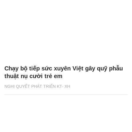
Chạy bộ tiếp sức xuyên Việt gây quỹ phẫu
thuật nụ cười trẻ em
NGHỊ QUYẾT PHÁT TRIỂN KT- XH