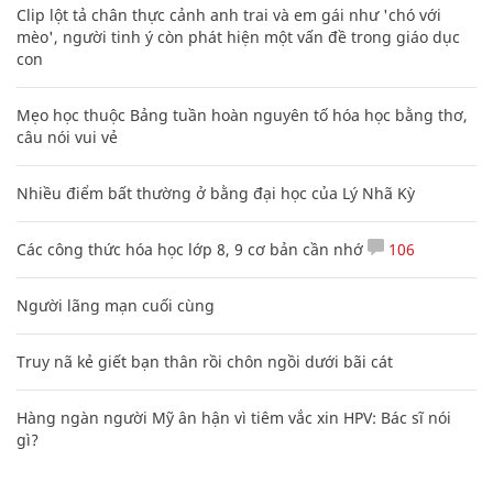
Clip lột tả chân thực cảnh anh trai và em gái như 'chó với
mèo', người tinh ý còn phát hiện một vấn đề trong giáo dục
con
Mẹo học thuộc Bảng tuần hoàn nguyên tố hóa học bằng thơ,
câu nói vui vẻ
Nhiều điểm bất thường ở bằng đại học của Lý Nhã Kỳ
Các công thức hóa học lớp 8, 9 cơ bản cần nhớ
106
Người lãng mạn cuối cùng
Truy nã kẻ giết bạn thân rồi chôn ngồi dưới bãi cát
Hàng ngàn người Mỹ ân hận vì tiêm vắc xin HPV: Bác sĩ nói
gì?