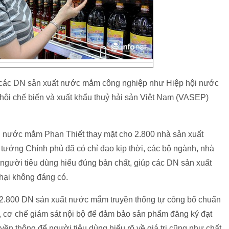
ội các DN sản xuất nước mắm công nghiệp như Hiệp hội nước
ội chế biến và xuất khẩu thuỷ hải sản Việt Nam (VASEP)
i nước mắm Phan Thiết thay mặt cho 2.800 nhà sản xuất
ướng Chính phủ đã có chỉ đạo kịp thời, các bộ ngành, nhà
ể người tiêu dùng hiểu đúng bản chất, giúp các DN sản xuất
hại không đáng có.
g 2.800 DN sản xuất nước mắm truyền thống tự công bố chuẩn
, cơ chế giám sát nội bộ để đảm bảo sản phẩm đăng ký đạt
ền thông để người tiêu dùng hiểu rõ về giá trị cũng như chất