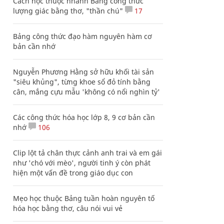
Cách học thuộc nhanh Bảng công thức
lượng giác bằng thơ, "thần chú"
17
Bảng công thức đạo hàm nguyên hàm cơ
bản cần nhớ
Nguyễn Phương Hằng sở hữu khối tài sản
"siêu khủng", từng khoe sổ đỏ tính bằng
cân, mắng cựu mẫu 'không có nổi nghìn tỷ'
Các công thức hóa học lớp 8, 9 cơ bản cần
nhớ
106
Clip lột tả chân thực cảnh anh trai và em gái
như 'chó với mèo', người tinh ý còn phát
hiện một vấn đề trong giáo dục con
Mẹo học thuộc Bảng tuần hoàn nguyên tố
hóa học bằng thơ, câu nói vui vẻ