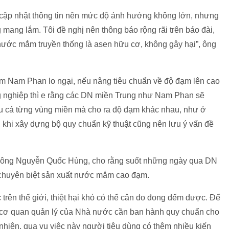
 cập nhật thông tin nên mức độ ảnh hưởng không lớn, nhưng
ang lắm. Tôi đề nghị nên thông báo rộng rãi trên báo đài,
nước mắm truyền thống là asen hữu cơ, không gây hại”, ông
 Nam Phan lo ngại, nếu nâng tiêu chuẩn về độ đạm lên cao
g nghiệp thì e rằng các DN miền Trung như Nam Phan sẽ
ệu cá từng vùng miền mà cho ra độ đạm khác nhau, như ở
, khi xây dựng bộ quy chuẩn kỹ thuật cũng nên lưu ý vấn đề
 ông Nguyễn Quốc Hùng, cho rằng suốt những ngày qua DN
g chuyên biệt sản xuất nước mắm cao đạm.
trên thế giới, thiệt hại khó có thể cân đo đong đếm được. Để
 cơ quan quản lý của Nhà nước cần ban hành quy chuẩn cho
nhiên, qua vụ việc này người tiêu dùng có thêm nhiều kiến