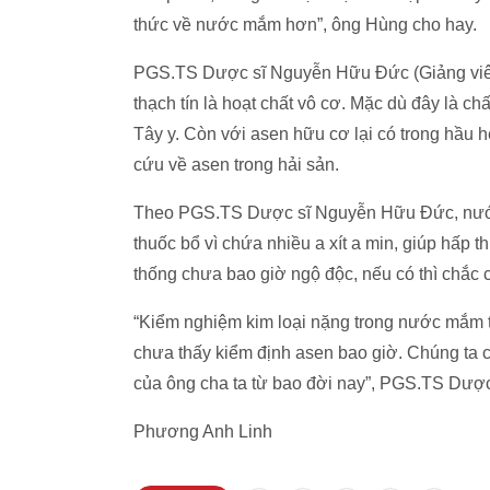
thức về nước mắm hơn”, ông Hùng cho hay.
PGS.TS Dược sĩ Nguyễn Hữu Đức (Giảng viên
thạch tín là hoạt chất vô cơ. Mặc dù đây là 
Tây y. Còn với asen hữu cơ lại có trong hầu h
cứu về asen trong hải sản.
Theo PGS.TS Dược sĩ Nguyễn Hữu Đức, nước 
thuốc bổ vì chứa nhiều a xít a min, giúp hấp
thống chưa bao giờ ngộ độc, nếu có thì chắc
“Kiểm nghiệm kim loại nặng trong nước mắm th
chưa thấy kiểm định asen bao giờ. Chúng ta 
của ông cha ta từ bao đời nay”, PGS.TS Dượ
Phương Anh Linh