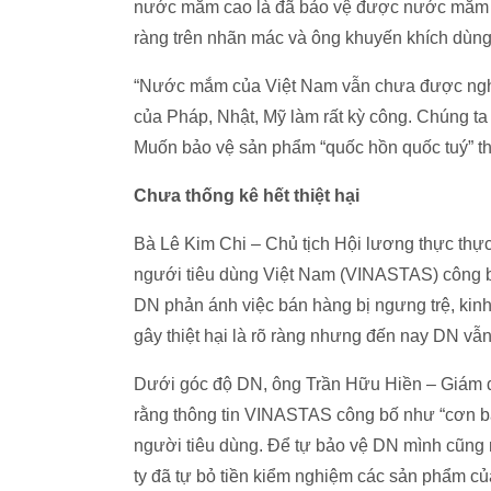
nước mắm cao là đã bảo vệ được nước mắm tru
ràng trên nhãn mác và ông khuyến khích dùng
“Nước mắm của Việt Nam vẫn chưa được nghiê
của Pháp, Nhật, Mỹ làm rất kỳ công. Chúng 
Muốn bảo vệ sản phẩm “quốc hồn quốc tuý” thì
Chưa thống kê hết thiệt hại
Bà Lê Kim Chi – Chủ tịch Hội lương thực thự
ngưới tiêu dùng Việt Nam (VINASTAS) công b
DN phản ánh việc bán hàng bị ngưng trệ, kin
gây thiệt hại là rõ ràng nhưng đến nay DN vẫ
Dưới góc độ DN, ông Trần Hữu Hiền – Giám
rằng thông tin VINASTAS công bố như “cơn 
người tiêu dùng. Để tự bảo vệ DN mình cũng n
ty đã tự bỏ tiền kiểm nghiệm các sản phẩm củ