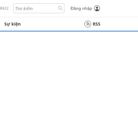
18822
Đăng nhập
Sự kiện
RSS