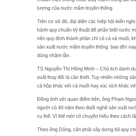
lượng của nước mắm truyền thống.
Trên cơ sở đó, đại diện các hiệp hội kiến n
hành quy chuẩn kỹ thuật để phân biệt nước m
nên quy định thành phần chỉ có cá và muối, 
sản xuất nước mắm truyền thống bao đời nay c
dùng nhầm lẫn.
TS Nguyễn Thị Hồng Minh – Chủ tịch danh dự 
xuất thay đổi là cần thiết. Tuy nhiên những 
cá hộp khác với cá muối hay xúc xích khác với
Đồng tình với quan điểm trên, ông Phạm N
người có 40 năm theo đuổi nghề sản xuất n
cụ thể. Vì thế mới có chuyện hiểu theo cách lậ
Theo ông Dũng, cần phải xây dựng bộ quy chu