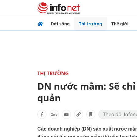
Đời sống
Thị trường
Thế giới
THỊ TRƯỜNG
DN nước mắm: Sẽ chỉ 
quản
Các doanh nghiệp (DN) sản xuất nước mắm
đúng với tên gọi nước mắm thì cần ban hàn