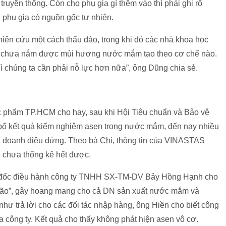
yền thống. Còn cho phụ gia gì thêm vào thì phải ghi rõ
 phụ gia có nguồn gốc tự nhiên.
n cứu một cách thấu đáo, trong khi đó các nhà khoa học
ta chưa nắm được mùi hương nước mắm tạo theo cơ chế nào.
 chúng ta cần phải nỗ lực hơn nữa”, ông Dũng chia sẻ.
c phẩm TP.HCM cho hay, sau khi Hội Tiêu chuẩn và Bảo vệ
ố kết quả kiểm nghiệm asen trong nước mắm, đến nay nhiều
h doanh điêu đứng. Theo bà Chi, thông tin của VINASTAS
n chưa thống kê hết được.
 đốc điều hành công ty TNHH SX-TM-DV Bảy Hồng Hạnh cho
bão”, gây hoang mang cho cả DN sản xuất nước mắm và
hư trả lời cho các đối tác nhập hàng, ông Hiền cho biết công
a công ty. Kết quả cho thấy không phát hiện asen vô cơ.