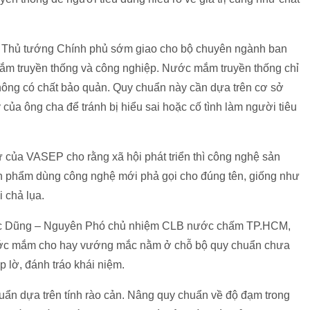
ghị Thủ tướng Chính phủ sớm giao cho bộ chuyên ngành ban
ắm truyền thống và công nghiệp. Nước mắm truyền thống chỉ
không có chất bảo quản. Quy chuẩn này cần dựa trên cơ sở
ủa ông cha để tránh bị hiểu sai hoặc cố tình làm người tiêu
của VASEP cho rằng xã hội phát triển thì công nghệ sản
sản phẩm dùng công nghệ mới phả gọi cho đúng tên, giống như
 chả lụa.
gọc Dũng – Nguyên Phó chủ nhiệm CLB nước chấm TP.HCM,
ước mắm cho hay vướng mắc nằm ở chỗ bộ quy chuẩn chưa
p lờ, đánh tráo khái niệm.
ẩn dựa trên tính rào cản. Nâng quy chuẩn về độ đạm trong