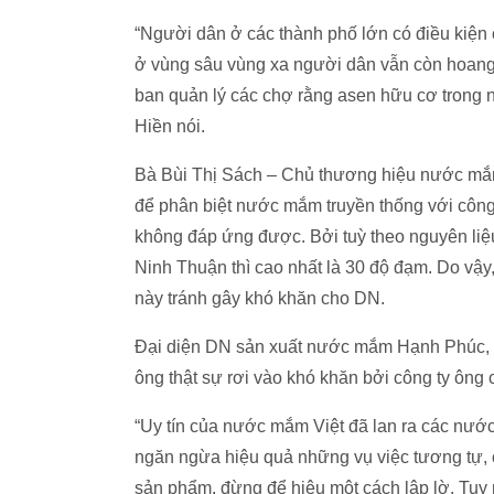
“Người dân ở các thành phố lớn có điều kiện
ở vùng sâu vùng xa người dân vẫn còn hoang m
ban quản lý các chợ rằng asen hữu cơ trong 
Hiền nói.
Bà Bùi Thị Sách – Chủ thương hiệu nước mắm
để phân biệt nước mắm truyền thống với côn
không đáp ứng được. Bởi tuỳ theo nguyên li
Ninh Thuận thì cao nhất là 30 độ đạm. Do vậy
này tránh gây khó khăn cho DN.
Đại diện DN sản xuất nước mắm Hạnh Phúc,
ông thật sự rơi vào khó khăn bởi công ty ôn
“Uy tín của nước mắm Việt đã lan ra các nước 
ngăn ngừa hiệu quả những vụ việc tương tự,
sản phẩm, đừng để hiệu một cách lập lờ. Tuy 