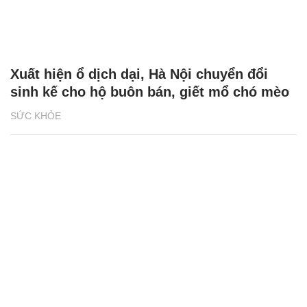
Xuất hiện ổ dịch dại, Hà Nội chuyển đổi
sinh kế cho hộ buôn bán, giết mổ chó mèo
SỨC KHỎE