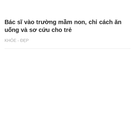
Bác sĩ vào trường mầm non, chỉ cách ăn
uống và sơ cứu cho trẻ
KHỎE - ĐẸP