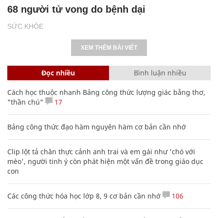
68 người tử vong do bệnh dại
SỨC KHỎE
XEM THÊM BÀI VIẾT
Đọc nhiều
Bình luận nhiều
Cách học thuộc nhanh Bảng công thức lượng giác bằng thơ,
"thần chú"
17
Bảng công thức đạo hàm nguyên hàm cơ bản cần nhớ
Clip lột tả chân thực cảnh anh trai và em gái như 'chó với
mèo', người tinh ý còn phát hiện một vấn đề trong giáo dục
con
Các công thức hóa học lớp 8, 9 cơ bản cần nhớ
106