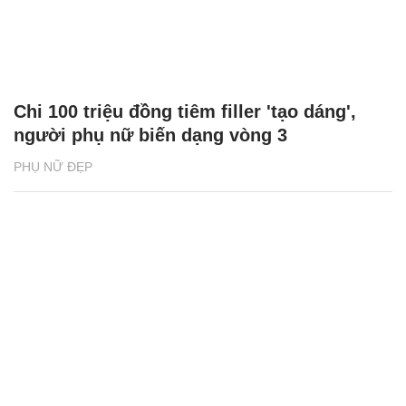
Chi 100 triệu đồng tiêm filler 'tạo dáng',
người phụ nữ biến dạng vòng 3
PHỤ NỮ ĐẸP