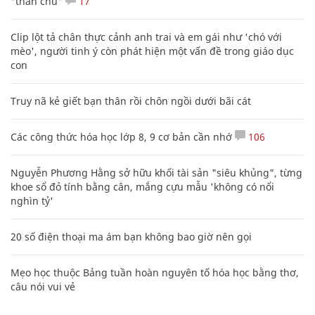
"thần chú"
17
Clip lột tả chân thực cảnh anh trai và em gái như 'chó với
mèo', người tinh ý còn phát hiện một vấn đề trong giáo dục
con
Truy nã kẻ giết bạn thân rồi chôn ngồi dưới bãi cát
Các công thức hóa học lớp 8, 9 cơ bản cần nhớ
106
Nguyễn Phương Hằng sở hữu khối tài sản "siêu khủng", từng
khoe sổ đỏ tính bằng cân, mắng cựu mẫu 'không có nổi
nghìn tỷ'
20 số điện thoại ma ám bạn không bao giờ nên gọi
Mẹo học thuộc Bảng tuần hoàn nguyên tố hóa học bằng thơ,
câu nói vui vẻ