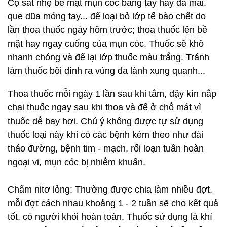
Cọ sát nhẹ bề mặt mụn cóc bằng tay hay đá mài,
que dũa móng tay... để loại bỏ lớp tế bào chết do
lần thoa thuốc ngày hôm trước; thoa thuốc lên bề
mặt hay ngay cuống của mụn cóc. Thuốc sẽ khô
nhanh chóng và để lại lớp thuốc màu trắng. Tránh
làm thuốc bôi dính ra vùng da lành xung quanh...
Thoa thuốc mỗi ngày 1 lần sau khi tắm, đậy kín nắp
chai thuốc ngay sau khi thoa và để ở chỗ mát vì
thuốc dễ bay hơi. Chú ý không được tự sử dụng
thuốc loại này khi có các bệnh kèm theo như đái
tháo đường, bệnh tim - mạch, rối loạn tuần hoàn
ngoại vi, mụn cóc bị nhiễm khuẩn.
Chấm nitơ lỏng: Thường được chia làm nhiều đợt,
mỗi đợt cách nhau khoảng 1 - 2 tuần sẽ cho kết quả
tốt, có người khỏi hoàn toàn. Thuốc sử dụng là khí