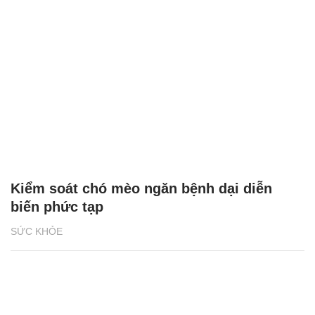
Kiểm soát chó mèo ngăn bệnh dại diễn
biến phức tạp
SỨC KHỎE