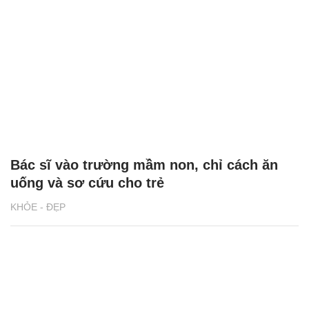
Bác sĩ vào trường mầm non, chỉ cách ăn
uống và sơ cứu cho trẻ
KHỎE - ĐẸP