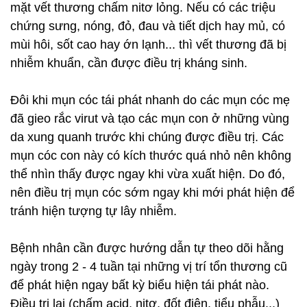
mặt vết thương chấm nitơ lỏng. Nếu có các triệu
chứng sưng, nóng, đỏ, đau và tiết dịch hay mủ, có
mùi hôi, sốt cao hay ớn lạnh... thì vết thương đã bị
nhiễm khuẩn, cần được điều trị kháng sinh.
Đôi khi mụn cóc tái phát nhanh do các mụn cóc mẹ
đã gieo rắc virut và tạo các mụn con ở những vùng
da xung quanh trước khi chúng được điều trị. Các
mụn cóc con này có kích thước quá nhỏ nên không
thể nhìn thấy được ngay khi vừa xuất hiện. Do đó,
nên điều trị mụn cóc sớm ngay khi mới phát hiện để
tránh hiện tượng tự lây nhiễm.
Bệnh nhân cần được hướng dẫn tự theo dõi hằng
ngày trong 2 - 4 tuần tại những vị trí tổn thương cũ
để phát hiện ngay bất kỳ biểu hiện tái phát nào.
Điều trị lại (chấm acid, nitơ, đốt điện, tiểu phẫu...)