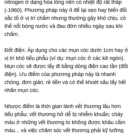
nitrogen ở dạng hóa lỏng nên có nhiệt độ rất thấp
(-1960). Phương pháp này ít để lại sẹo hay biến đổi
sắc tố ở vị trí chấm nhưng thường gây khó chịu, có
thể nổi bóng nước và đau đớn nhiều ngày sau khi
chấm.
Đốt điện: Áp dụng cho các mụn cóc dưới 1cm hay ở
vị trí khó tiểu phẫu (ví dụ: mụn cóc ở các kẽ ngón).
Mụn cóc sẽ được lấy đi bằng dòng điện cao tần (đốt
điện). Ưu điểm của phương pháp này là nhanh
chóng, đơn giản, rẻ tiền và có thể khoét sâu lấy hết
nhân mụn cóc.
Nhược điểm là thời gian lành vết thương lâu hơn
tiểu phẫu; vết thương hở dễ bị nhiễm khuẩn; chảy
máu ở những vết thương to không được khâu cầm
máu... và việc chăm sóc vết thương phải kỹ lưỡng