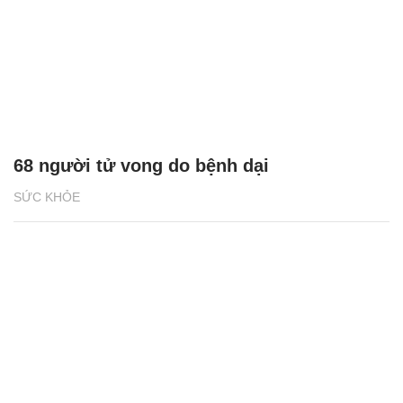
68 người tử vong do bệnh dại
SỨC KHỎE