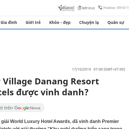
Hotline: 09161
Gia đình
Giới trẻ
Khỏe - đẹp
Chuyện lạ
Quân sự
17/10/2019 07:00 (GMT+07:00)
r Village Danang Resort
els được vinh danh?
o giải World Luxury Hotel Awards, đã vinh danh Premier
otels với giải thưởng “Khu nghỉ dưỡng biển sang trọng