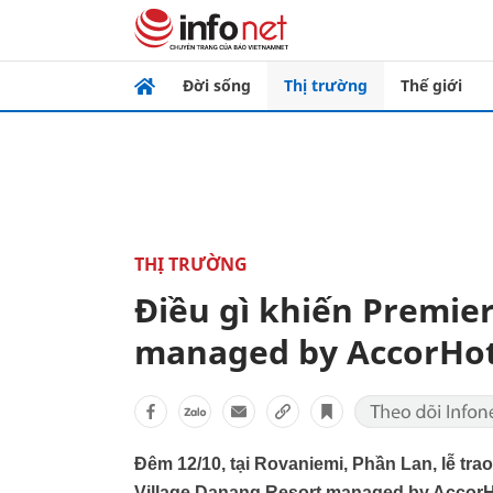
Đời sống
Thị trường
Thế giới
THỊ TRƯỜNG
Điều gì khiến Premie
managed by AccorHot
Đêm 12/10, tại Rovaniemi, Phần Lan, lễ tra
Village Danang Resort managed by AccorH