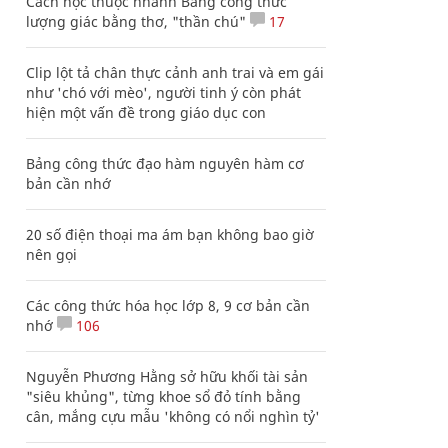
Cách học thuộc nhanh Bảng công thức
lượng giác bằng thơ, "thần chú"
17
Clip lột tả chân thực cảnh anh trai và em gái
như 'chó với mèo', người tinh ý còn phát
hiện một vấn đề trong giáo dục con
Bảng công thức đạo hàm nguyên hàm cơ
bản cần nhớ
20 số điện thoại ma ám bạn không bao giờ
nên gọi
Các công thức hóa học lớp 8, 9 cơ bản cần
nhớ
106
Nguyễn Phương Hằng sở hữu khối tài sản
"siêu khủng", từng khoe sổ đỏ tính bằng
cân, mắng cựu mẫu 'không có nổi nghìn tỷ'