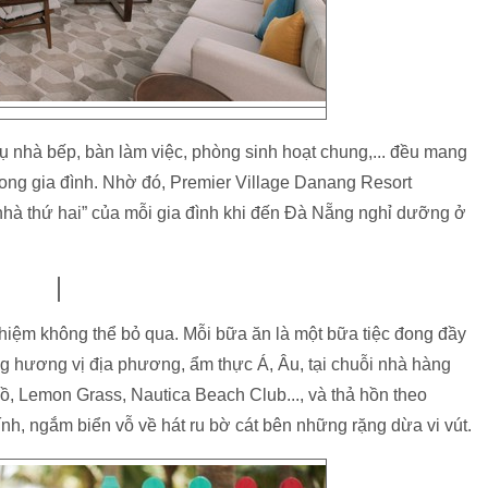
ụ nhà bếp, bàn làm việc, phòng sinh hoạt chung,... đều mang
 trong gia đình. Nhờ đó, Premier Village Danang Resort
hà thứ hai” của mỗi gia đình khi đến Đà Nẵng nghỉ dưỡng ở
ghiệm không thể bỏ qua. Mỗi bữa ăn là một bữa tiệc đong đầy
 hương vị địa phương, ẩm thực Á, Âu, tại chuỗi nhà hàng
 Lemon Grass, Nautica Beach Club..., và thả hồn theo
h, ngắm biển vỗ về hát ru bờ cát bên những rặng dừa vi vút.