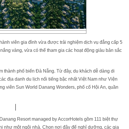
hành viên gia đình vừa được trải nghiệm dịch vụ đẳng cấp 5
 nắng vàng, vừa có thể tham gia các hoạt động giàu bản sắc
tâm thành phố biển Đà Nẵng. Từ đây, du khách dễ dàng di
 các địa danh du lịch nổi tiếng bậc nhất Việt Nam như Viện
ng viên Sun World Danang Wonders, phố cổ Hội An, quần
age Danang Resort managed by AccorHotels gồm 111 biệt thự
ghi như một ngôi nhà. Chọn nơi đây để nghỉ dưỡng, các gia