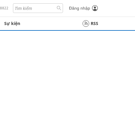
18822
Đăng nhập
Sự kiện
RSS