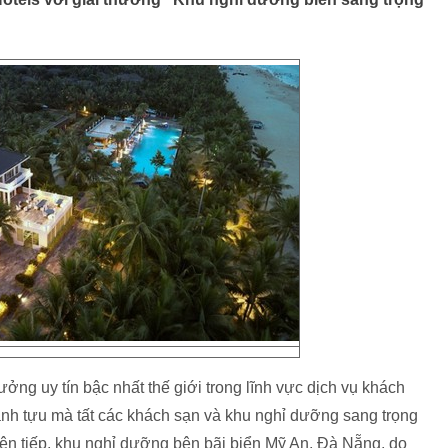
ưởng uy tín bậc nhất thế giới trong lĩnh vực dịch vụ khách
ành tựu mà tất các khách sạn và khu nghỉ dưỡng sang trọng
liên tiếp, khu nghỉ dưỡng bên bãi biển Mỹ An, Đà Nẵng, do