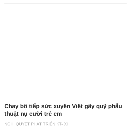
Chạy bộ tiếp sức xuyên Việt gây quỹ phẫu
thuật nụ cười trẻ em
NGHỊ QUYẾT PHÁT TRIỂN KT- XH