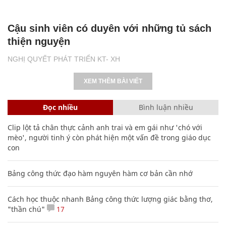
Cậu sinh viên có duyên với những tủ sách
thiện nguyện
NGHỊ QUYẾT PHÁT TRIỂN KT- XH
XEM THÊM BÀI VIẾT
Đọc nhiều
Bình luận nhiều
Clip lột tả chân thực cảnh anh trai và em gái như 'chó với
mèo', người tinh ý còn phát hiện một vấn đề trong giáo dục
con
Bảng công thức đạo hàm nguyên hàm cơ bản cần nhớ
Cách học thuộc nhanh Bảng công thức lượng giác bằng thơ,
"thần chú"
17