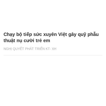
Chạy bộ tiếp sức xuyên Việt gây quỹ phẫu
thuật nụ cười trẻ em
NGHỊ QUYẾT PHÁT TRIỂN KT- XH