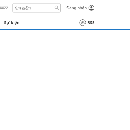
18822
Đăng nhập
Sự kiện
RSS