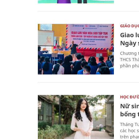
GIÁO DỤ
Giao 
Ngày 
Chương t
THCS Thá
phần phá
HỌC ĐƯ
Nữ si
bổng 
Tháng Tư
các học 
trên phạ