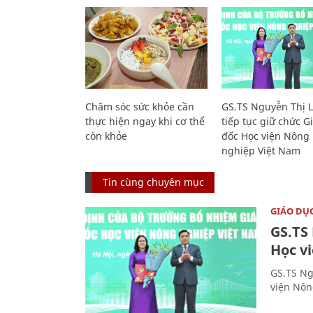
Chăm sóc sức khỏe cần
GS.TS Nguyễn Thị 
thực hiện ngay khi cơ thể
tiếp tục giữ chức 
còn khỏe
đốc Học viện Nông
nghiệp Việt Nam
Tin cùng chuyên mục
GIÁO DỤ
GS.TS
Học v
GS.TS Ng
viện Nôn