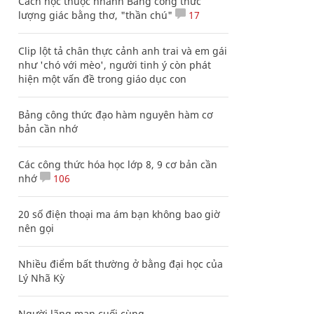
Cách học thuộc nhanh Bảng công thức
lượng giác bằng thơ, "thần chú"
17
Clip lột tả chân thực cảnh anh trai và em gái
như 'chó với mèo', người tinh ý còn phát
hiện một vấn đề trong giáo dục con
Bảng công thức đạo hàm nguyên hàm cơ
bản cần nhớ
Các công thức hóa học lớp 8, 9 cơ bản cần
nhớ
106
20 số điện thoại ma ám bạn không bao giờ
nên gọi
Nhiều điểm bất thường ở bằng đại học của
Lý Nhã Kỳ
Người lãng mạn cuối cùng