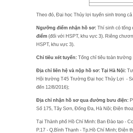
Theo đó, Đại học Thủy lợi tuyển sinh trong c
Ngưỡng điểm nhận hồ sơ
:
Thí sinh có tổng 
điểm
(đối với HSPT, khu vực 3). Riêng chương t
HSPT, khu vực 3).
Chỉ tiêu xét tuyển
:
Tổng chỉ tiêu toàn trườ
Địa chỉ liên hệ và nộp hồ sơ:
Tại Hà Nội:
Tư 
Hội trường T45 Trường Đại học Thủy Lợi - S
đến 12/8/2016);
Địa chỉ nhận hồ sơ qua đường bưu điện:
P
Số 175, Tây Sơn, Đống Đa, Hà Nội; Điện tho
Tại Thành phố Hồ Chí Minh: Ban Đào tạo - C
P.17 - Q.Bình Thạnh - Tp.Hồ Chí Minh; Điện