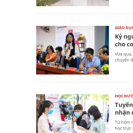
GIÁO DỤ
Kỷ ng
cho c
Vừa qua,
chuyển đ
HỌC ĐƯ
Tuyển 
nhận 
Từ hôm n
học trực