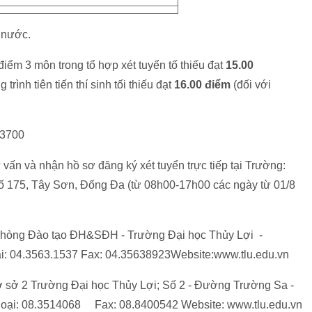
ả nước.
điểm 3 môn trong tổ hợp xét tuyển tố thiếu đạt
15.00
rình tiên tiến thí sinh tối thiếu đạt
16.00 điểm
(đối với
ng 3700
vấn và nhận hồ sơ đăng ký xét tuyển trực tiếp tại Trường:
ố 175, Tây Sơn, Đống Đa (từ 08h00-17h00 các ngày từ 01/8
hòng Đào tạo ĐH&SĐH - Trường Đại học Thủy Lợi -
ại: 04.3563.1537 Fax: 04.35638923Website:www.tlu.edu.vn
ơ sở 2 Trường Đại học Thủy Lợi; Số 2 - Đường Trường Sa -
 thoại: 08.3514068 Fax: 08.8400542 Website: www.tlu.edu.vn