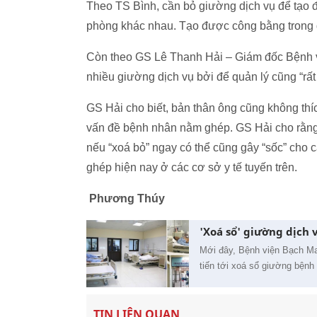
Theo TS Bình, cần bỏ giường dịch vụ để tạo 
phòng khác nhau. Tạo được công bằng trong đ
Còn theo GS Lê Thanh Hải – Giám đốc Bệnh 
nhiều giường dịch vụ bởi để quản lý cũng “rất
GS Hải cho biết, bản thân ông cũng không thíc
vấn đề bệnh nhân nằm ghép. GS Hải cho rằng 
nếu “xoá bỏ” ngay có thể cũng gây “sốc” cho 
ghép hiện nay ở các cơ sở y tế tuyến trên.
Phương Thúy
'Xoá sổ' giường dịch
Mới đây, Bệnh viện Bạch Mai
tiến tới xoá sổ giường bệnh 
TIN LIÊN QUAN