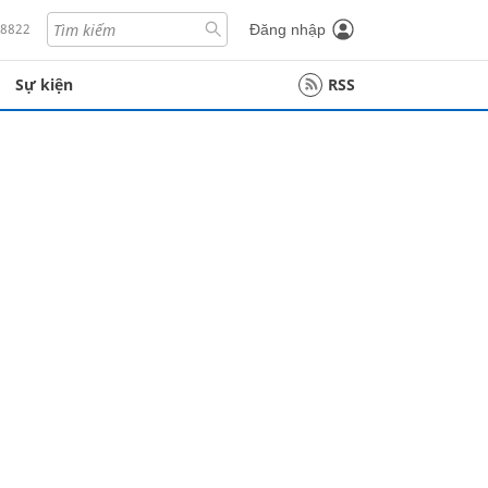
18822
Đăng nhập
Sự kiện
RSS