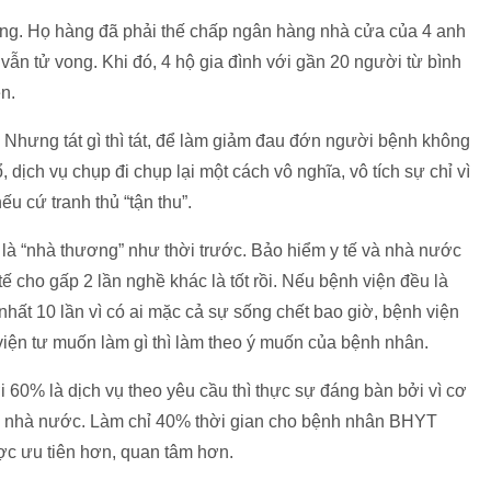
vòng. Họ hàng đã phải thế chấp ngân hàng nhà cửa của 4 anh
vẫn tử vong. Khi đó, 4 hộ gia đình với gần 20 người từ bình
n.
. Nhưng tát gì thì tát, để làm giảm đau đớn người bệnh không
 dịch vụ chụp đi chụp lại một cách vô nghĩa, vô tích sự chỉ vì
u cứ tranh thủ “tận thu”.
 là “nhà thương” như thời trước. Bảo hiểm y tế và nhà nước
ế cho gấp 2 lần nghề khác là tốt rồi. Nếu bệnh viện đều là
 nhất 10 lần vì có ai mặc cả sự sống chết bao giờ, bệnh viện
iện tư muốn làm gì thì làm theo ý muốn của bệnh nhân.
 60% là dịch vụ theo yêu cầu thì thực sự đáng bàn bởi vì cơ
g nhà nước. Làm chỉ 40% thời gian cho bệnh nhân BHYT
ợc ưu tiên hơn, quan tâm hơn.