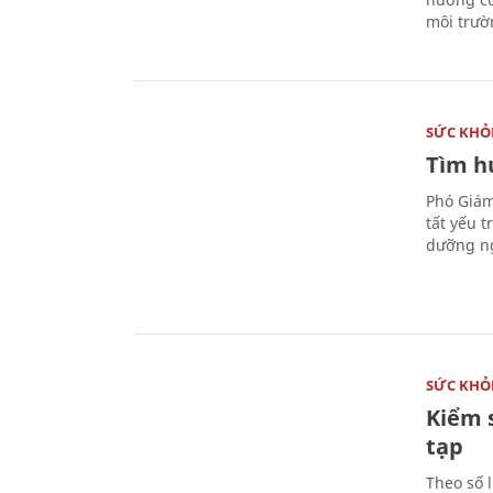
môi trườ
SỨC KHỎ
Tìm hư
Phó Giám
tất yếu 
dưỡng ng
SỨC KHỎ
Kiểm 
tạp
Theo số l