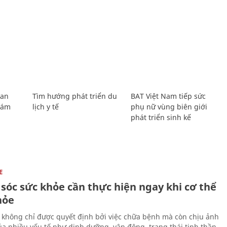
Lan
Tìm hướng phát triển du
BAT Việt Nam tiếp sức
Giám
lịch y tế
phụ nữ vùng biên giới
phát triển sinh kế
E
sóc sức khỏe cần thực hiện ngay khi cơ thể
hỏe
 không chỉ được quyết định bởi việc chữa bệnh mà còn chịu ảnh
a nhiều yếu tố như dinh dưỡng, vận động, trạng thái tinh thần,