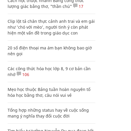
Cách học thuộc nhanh Bảng công thức
lượng giác bằng thơ, "thần chú"
17
Clip lột tả chân thực cảnh anh trai và em gái
như 'chó với mèo', người tinh ý còn phát
hiện một vấn đề trong giáo dục con
20 số điện thoại ma ám bạn không bao giờ
nên gọi
Các công thức hóa học lớp 8, 9 cơ bản cần
nhớ
106
Mẹo học thuộc Bảng tuần hoàn nguyên tố
hóa học bằng thơ, câu nói vui vẻ
Tổng hợp những status hay về cuộc sống
mang ý nghĩa thay đổi cuộc đời
Tìm hiểu tư tưởng Nguyễn Du qua đoạn kết