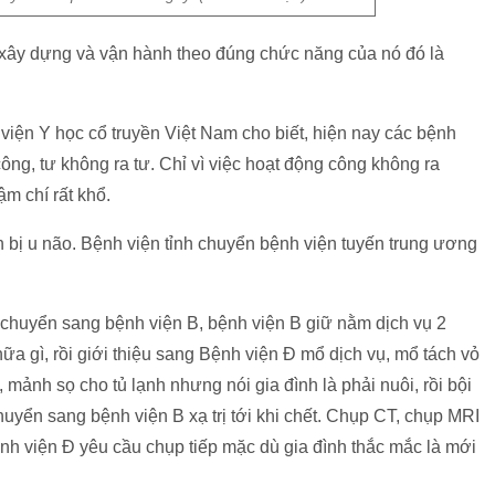
 xây dựng và vận hành theo đúng chức năng của nó đó là
iện Y học cổ truyền Việt Nam cho biết, hiện nay các bệnh
ng, tư không ra tư. Chỉ vì việc hoạt động công không ra
m chí rất khổ.
 bị u não. Bệnh viện tỉnh chuyển bệnh viện tuyến trung ương
chuyển sang bệnh viện B, bệnh viện B giữ nằm dịch vụ 2
a gì, rồi giới thiệu sang Bệnh viện Đ mổ dịch vụ, mổ tách vỏ
 mảnh sọ cho tủ lạnh nhưng nói gia đình là phải nuôi, rồi bội
huyển sang bệnh viện B xạ trị tới khi chết. Chụp CT, chụp MRI
 bệnh viện Đ yêu cầu chụp tiếp mặc dù gia đình thắc mắc là mới