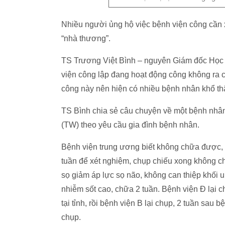
Nhiều người ủng hộ việc bệnh viện công cần
“nhà thương”.
TS Trương Việt Bình – nguyên Giám đốc Học v
viện công lập đang hoạt động công không ra cô
công này nên hiện có nhiều bệnh nhân khổ thậ
TS Bình chia sẻ câu chuyện về một bệnh nhân
(TW) theo yêu cầu gia đình bệnh nhân.
Bệnh viện trung ương biết không chữa được, 
tuần để xét nghiệm, chụp chiếu xong không chữ
sọ giảm áp lực sọ não, không can thiệp khối u,
nhiễm sốt cao, chữa 2 tuần. Bệnh viện Đ lại c
tại tỉnh, rồi bệnh viện B lại chụp, 2 tuần sau
chụp.