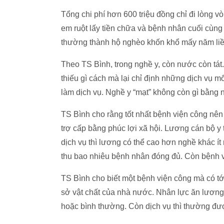
Tổng chi phí hơn 600 triệu đồng chỉ đi lòng 
em ruột lấy tiền chữa và bệnh nhân cuối cùng 
thường thành hộ nghèo khốn khổ mấy năm liề
Theo TS Bình, trong nghề y, còn nước còn tát
thiếu gì cách mà lại chỉ định những dịch vụ mổ,
làm dịch vụ. Nghề y “mạt” không còn gì bằng nế
TS Bình cho rằng tốt nhất bệnh viện công nên
trợ cấp bằng phúc lợi xã hội. Lương cán bộ y t
dịch vụ thì lương có thể cao hơn nghề khác ít
thu bao nhiêu bệnh nhân đóng đủ. Còn bệnh v
TS Bình cho biết một bệnh viện công mà có tới
sở vật chất của nhà nước. Nhân lực ăn lươn
hoặc bình thường. Còn dịch vụ thì thường đư