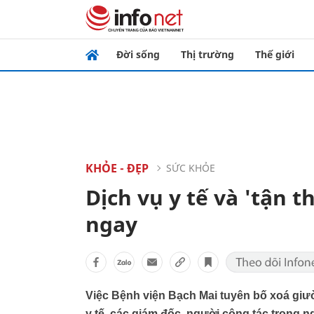
Đời sống
Thị trường
Thế giới
KHỎE - ĐẸP
SỨC KHỎE
Dịch vụ y tế và 'tận 
ngay
Việc Bệnh viện Bạch Mai tuyên bố xoá giư
y tế, các giám đốc, người công tác trong 