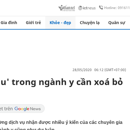
Hotline: 09161
Gia đình
Giới trẻ
Khỏe - đẹp
Chuyện lạ
Quân sự
28/05/2020 06:12 (GMT+07:00)
thu' trong ngành y cần xoá bỏ
ờng dịch vụ nhận được nhiều ý kiến của các chuyên gia
ngành y cũng như dư luận.