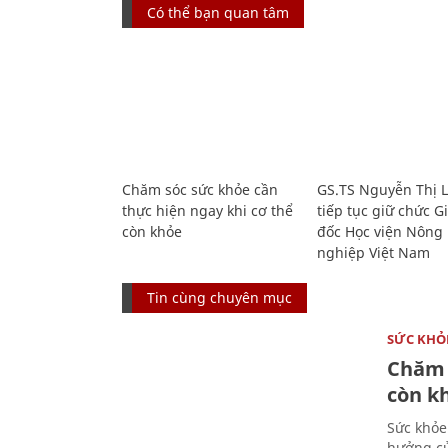
Có thể bạn quan tâm
Chăm sóc sức khỏe cần
GS.TS Nguyễn Thị 
thực hiện ngay khi cơ thể
tiếp tục giữ chức 
còn khỏe
đốc Học viện Nông
nghiệp Việt Nam
Tin cùng chuyên mục
SỨC KHỎ
Chăm 
còn k
Sức khỏe
hưởng củ