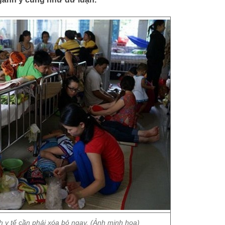
h y tế cần phải xóa bỏ ngay. (Ảnh minh họa)