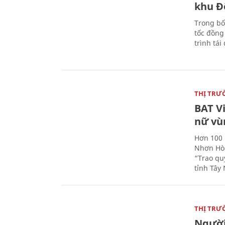
khu Đ
Trong bố
tốc đồng
trình tái
THỊ TRƯ
BAT V
nữ vù
Hơn 100 
Nhơn Hòa
“Trao qu
tỉnh Tây 
THỊ TRƯ
Người