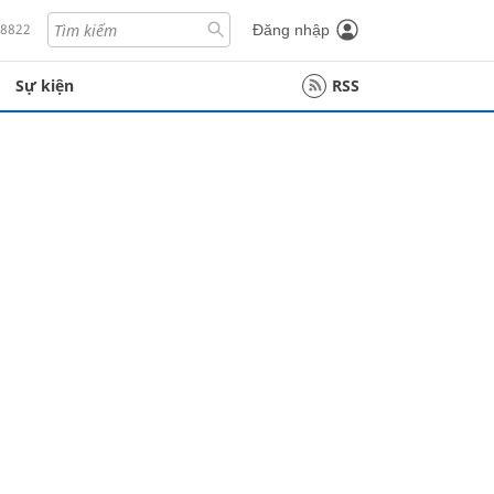
18822
Đăng nhập
Sự kiện
RSS