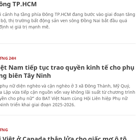
ông TP.HCM
i cảnh hạ tầng phía Đông TP.HCM đang bước vào giai đoạn tăng
 bộ, thị trường bất động sản ven sông Đồng Nai bắt đầu quá
 định vị giá trị mạnh mẽ.
ỜNG 24H
iệt Nam tiếp tục trao quyền kinh tế cho phụ
ng biên Tây Ninh
phụ nữ diện nghèo và cận nghèo ở 3 xã Đông Thành, Mỹ Quý,
 Lập vừa tiếp cận nguồn vốn vay không lãi suất từ chương trình
yền cho phụ nữ” do BAT Việt Nam cùng Hội Liên hiệp Phụ nữ
Ninh triển khai giai đoạn 2025-2026.
ỜNG
 Việt ở Canada thắp lửa cho giấc mơ ô tô