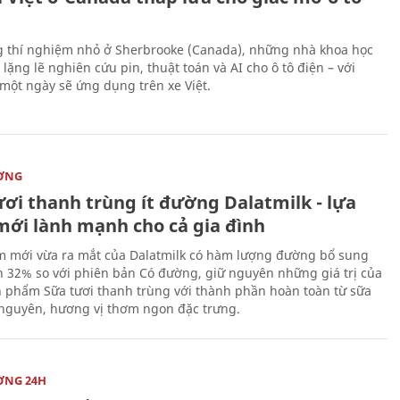
 thí nghiệm nhỏ ở Sherbrooke (Canada), những nhà khoa học
lặng lẽ nghiên cứu pin, thuật toán và AI cho ô tô điện – với
 một ngày sẽ ứng dụng trên xe Việt.
ỜNG
ươi thanh trùng ít đường Dalatmilk - lựa
mới lành mạnh cho cả gia đình
 mới vừa ra mắt của Dalatmilk có hàm lượng đường bổ sung
 32% so với phiên bản Có đường, giữ nguyên những giá trị của
 phẩm Sữa tươi thanh trùng với thành phần hoàn toàn từ sữa
 nguyên, hương vị thơm ngon đặc trưng.
ỜNG 24H