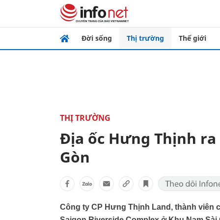
Đời sống
Thị trường
Thế giới
THỊ TRƯỜNG
Địa ốc Hưng Thịnh ra
Gòn
Công ty CP Hưng Thịnh Land, thành viên c
Saigon Riverside Complex ở Khu Nam Sài