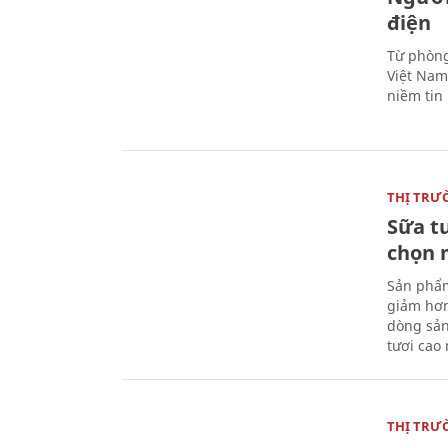
điện
Từ phòng
Việt Nam 
niềm tin
THỊ TRƯ
Sữa t
chọn 
Sản phẩm
giảm hơn
dòng sản
tươi cao
THỊ TRƯ