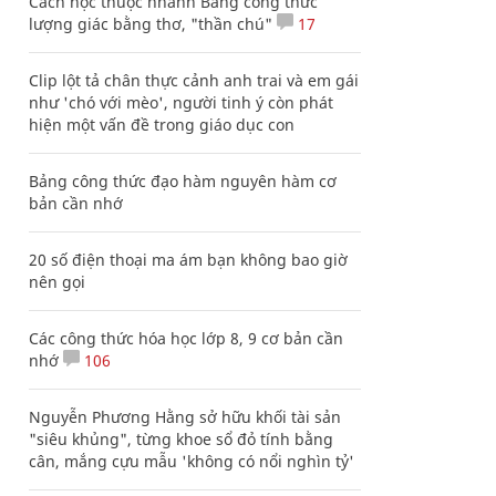
Cách học thuộc nhanh Bảng công thức
lượng giác bằng thơ, "thần chú"
17
Clip lột tả chân thực cảnh anh trai và em gái
như 'chó với mèo', người tinh ý còn phát
hiện một vấn đề trong giáo dục con
Bảng công thức đạo hàm nguyên hàm cơ
bản cần nhớ
20 số điện thoại ma ám bạn không bao giờ
nên gọi
Các công thức hóa học lớp 8, 9 cơ bản cần
nhớ
106
Nguyễn Phương Hằng sở hữu khối tài sản
"siêu khủng", từng khoe sổ đỏ tính bằng
cân, mắng cựu mẫu 'không có nổi nghìn tỷ'