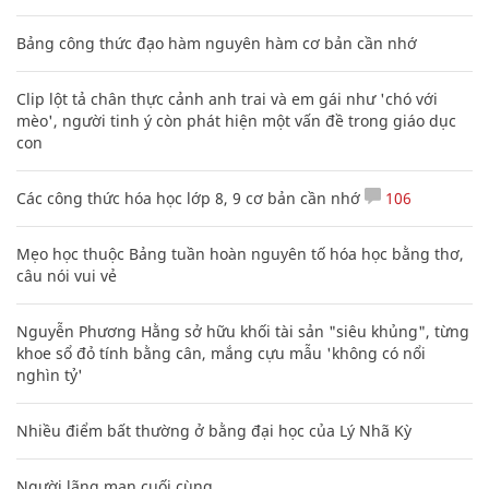
Bảng công thức đạo hàm nguyên hàm cơ bản cần nhớ
Clip lột tả chân thực cảnh anh trai và em gái như 'chó với
mèo', người tinh ý còn phát hiện một vấn đề trong giáo dục
con
Các công thức hóa học lớp 8, 9 cơ bản cần nhớ
106
Mẹo học thuộc Bảng tuần hoàn nguyên tố hóa học bằng thơ,
câu nói vui vẻ
Nguyễn Phương Hằng sở hữu khối tài sản "siêu khủng", từng
khoe sổ đỏ tính bằng cân, mắng cựu mẫu 'không có nổi
nghìn tỷ'
Nhiều điểm bất thường ở bằng đại học của Lý Nhã Kỳ
Người lãng mạn cuối cùng