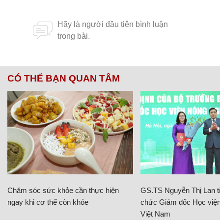
CÓ THỂ BẠN QUAN TÂM
Chăm sóc sức khỏe cần thực hiện
GS.TS Nguyễn Thị Lan ti
ngay khi cơ thể còn khỏe
chức Giám đốc Học viện
Việt Nam