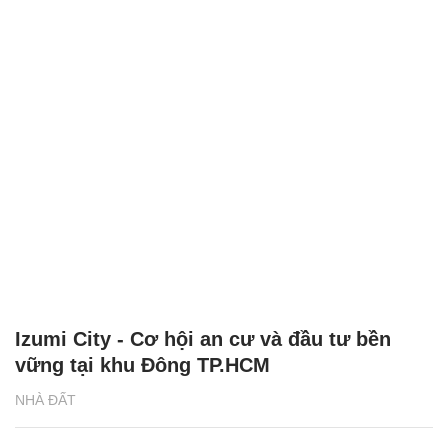
Izumi City - Cơ hội an cư và đầu tư bền
vững tại khu Đông TP.HCM
NHÀ ĐẤT