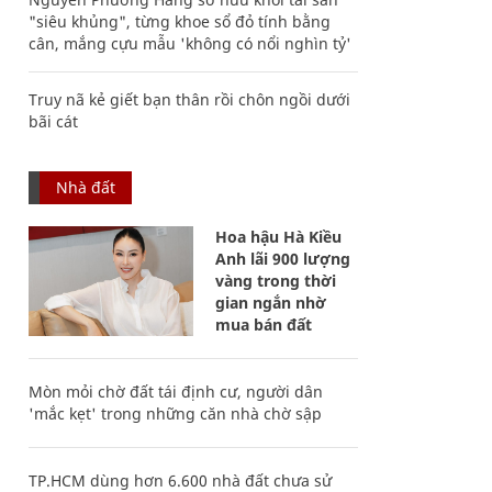
"siêu khủng", từng khoe sổ đỏ tính bằng
cân, mắng cựu mẫu 'không có nổi nghìn tỷ'
Truy nã kẻ giết bạn thân rồi chôn ngồi dưới
bãi cát
Nhà đất
Hoa hậu Hà Kiều
Anh lãi 900 lượng
vàng trong thời
gian ngắn nhờ
mua bán đất
Mòn mỏi chờ đất tái định cư, người dân
'mắc kẹt' trong những căn nhà chờ sập
TP.HCM dùng hơn 6.600 nhà đất chưa sử