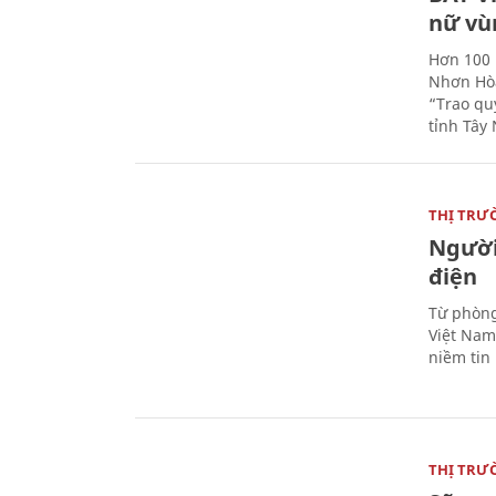
nữ vù
Hơn 100 
Nhơn Hòa
“Trao qu
tỉnh Tây 
THỊ TRƯ
Người
điện
Từ phòng
Việt Nam 
niềm tin
THỊ TRƯ