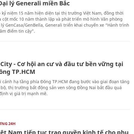
ại lý Generali miền Bắc
 kỷ niệm 15 năm hiện diện tại thị trường Việt Nam, đồng thời
 cột mốc 10 năm thành lập và phát triển mô hình Văn phòng
 lý GenCasa/GenBella, Generali triển khai chuyến xe “Hành trình
răm điểm tin cậy”.
City - Cơ hội an cư và đầu tư bền vững tại
ông TP.HCM
i cảnh hạ tầng phía Đông TP.HCM đang bước vào giai đoạn tăng
 bộ, thị trường bất động sản ven sông Đồng Nai bắt đầu quá
 định vị giá trị mạnh mẽ.
ỜNG 24H
iệt Nam tiếp tục trao quyền kinh tế cho phụ