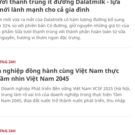
ươi thanh trùng ít đường Dalatmilk - lựa
mới lành mạnh cho cả gia đình
 mới vừa ra mắt của Dalatmilk có hàm lượng đường bổ sung
 32% so với phiên bản Có đường, giữ nguyên những giá trị của
 phẩm Sữa tươi thanh trùng với thành phần hoàn toàn từ sữa
 nguyên, hương vị thơm ngon đặc trưng.
ỜNG 24H
 nghiệp đồng hành cùng Việt Nam thực
Tầm nhìn Việt Nam 2045
 Doanh nghiệp Phát triển Bền vững Việt Nam VCSF 2025 (Hà Nội,
p trung làm rõ vai trò của doanh nghiệp trong thực hiện Tầm
t Nam 2045, đưa đất nước trở thành nước phát triển, thu nhập
ỜNG 24H