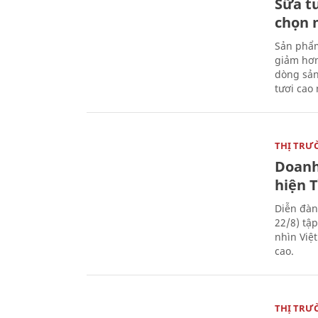
Sữa t
chọn 
Sản phẩm
giảm hơn
dòng sản
tươi cao
THỊ TRƯ
Doanh
hiện 
Diễn đàn
22/8) tậ
nhìn Việ
cao.
THỊ TRƯ