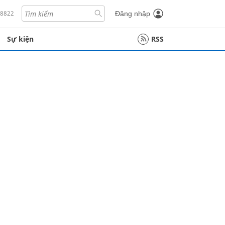
18822
Đăng nhập
Sự kiện
RSS