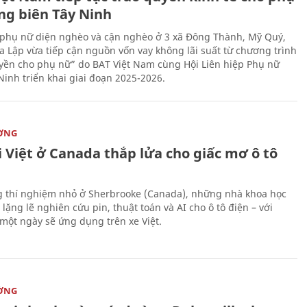
ng biên Tây Ninh
phụ nữ diện nghèo và cận nghèo ở 3 xã Đông Thành, Mỹ Quý,
 Lập vừa tiếp cận nguồn vốn vay không lãi suất từ chương trình
yền cho phụ nữ” do BAT Việt Nam cùng Hội Liên hiệp Phụ nữ
Ninh triển khai giai đoạn 2025-2026.
ỜNG
 Việt ở Canada thắp lửa cho giấc mơ ô tô
 thí nghiệm nhỏ ở Sherbrooke (Canada), những nhà khoa học
lặng lẽ nghiên cứu pin, thuật toán và AI cho ô tô điện – với
 một ngày sẽ ứng dụng trên xe Việt.
ỜNG