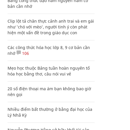
Bảng công thức đạo hàm nguyên hàm cơ
bản cần nhớ
Clip lột tả chân thực cảnh anh trai và em gái
như 'chó với mèo', người tinh ý còn phát
hiện một vấn đề trong giáo dục con
Các công thức hóa học lớp 8, 9 cơ bản cần
nhớ
106
Mẹo học thuộc Bảng tuần hoàn nguyên tố
hóa học bằng thơ, câu nói vui vẻ
20 số điện thoại ma ám bạn không bao giờ
nên gọi
Nhiều điểm bất thường ở bằng đại học của
Lý Nhã Kỳ
Nguyễn Phương Hằng sở hữu khối tài sản