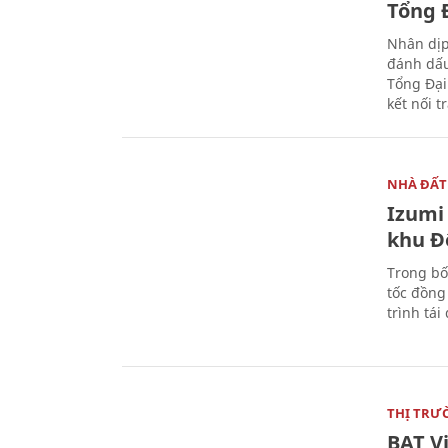
Tổng Đ
Nhân dịp
đánh dấu
Tổng Đại
kết nối t
NHÀ ĐẤT
Izumi 
khu Đ
Trong bố
tốc đồng
trình tái
THỊ TRƯ
BAT V