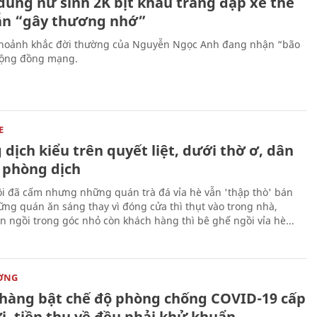
dung nữ sinh 2K bịt khẩu trang đạp xe thể
ẫn “gây thương nhớ”
hoảnh khắc đời thường của Nguyễn Ngọc Anh đang nhận “bão
 cộng đồng mạng.
E
dịch kiểu trên quyết liệt, dưới thờ ơ, dân
 phòng dịch
i đã cấm nhưng những quán trà đá vỉa hè vẫn 'thập thò' bán
ững quán ăn sáng thay vì đóng cửa thì thụt vào trong nhà,
n ngồi trong góc nhỏ còn khách hàng thì bê ghế ngồi vỉa hè...
ỜNG
hàng bật chế độ phòng chống COVID-19 cấp
i, tiền thu về đều phải khử khuẩn