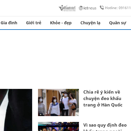
Hotline: 09161
Gia đình
Giới trẻ
Khỏe - đẹp
Chuyện lạ
Quân sự
Chia rẽ ý kiến về
chuyện đeo khẩu
trang ở Hàn Quốc
Vì sao quy định đeo