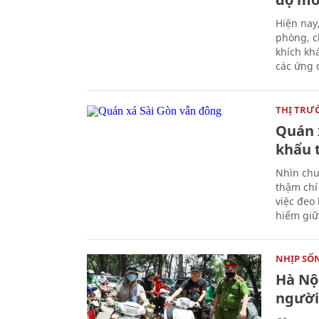
Hiện nay
phòng, c
khích kh
các ứng 
THỊ TRƯ
Quán 
khẩu 
Nhìn chu
thậm chí
việc đeo
hiểm giữ
NHỊP SỐ
Hà Nộ
người