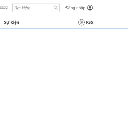
18822
Đăng nhập
Sự kiện
RSS