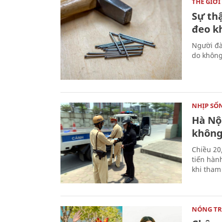
THẾ GIỚI
Sự thậ
đeo k
Người đà
do không
NHỊP SỐ
Hà Nộ
không
Chiều 20
tiến hàn
khi tham
NÓNG T