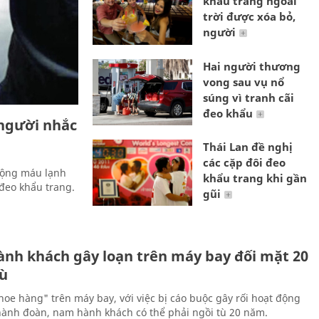
khẩu trang ngoài
trời được xóa bỏ,
người
Hai người thương
vong sau vụ nổ
súng vì tranh cãi
đeo khẩu
 người nhắc
Thái Lan đề nghị
các cặp đôi đeo
 động máu lạnh
khẩu trang khi gần
đeo khẩu trang.
gũi
ành khách gây loạn trên máy bay đối mặt 20
ù
hoe hàng" trên máy bay, với việc bị cáo buộc gây rối hoạt động
hành đoàn, nam hành khách có thể phải ngồi tù 20 năm.