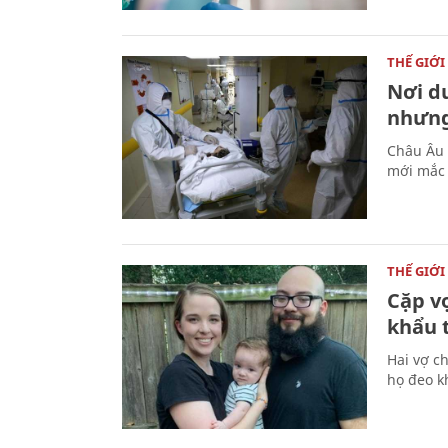
THẾ GIỚI
Nơi du
nhưng 
Châu Âu 
mới mắc 
THẾ GIỚI
Cặp v
khẩu 
Hai vợ c
họ đeo k