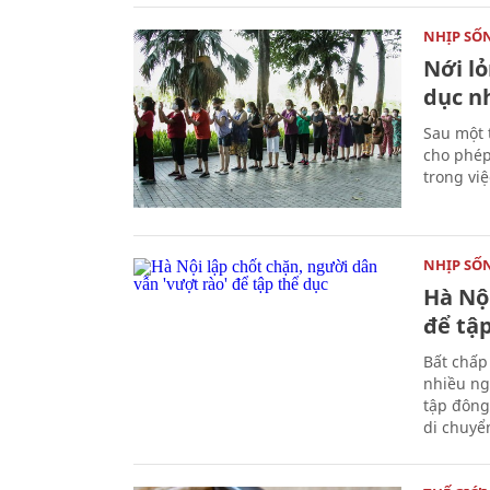
NHỊP SỐ
Nới l
dục n
Sau một 
cho phép
trong việ
NHỊP SỐ
Hà Nội
để tậ
Bất chấp
nhiều ng
tập đông
di chuyể