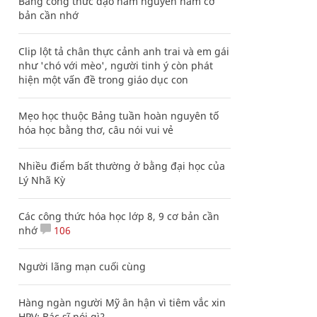
Bảng công thức đạo hàm nguyên hàm cơ
bản cần nhớ
Clip lột tả chân thực cảnh anh trai và em gái
như 'chó với mèo', người tinh ý còn phát
hiện một vấn đề trong giáo dục con
Mẹo học thuộc Bảng tuần hoàn nguyên tố
hóa học bằng thơ, câu nói vui vẻ
Nhiều điểm bất thường ở bằng đại học của
Lý Nhã Kỳ
Các công thức hóa học lớp 8, 9 cơ bản cần
nhớ
106
Người lãng mạn cuối cùng
Hàng ngàn người Mỹ ân hận vì tiêm vắc xin
HPV: Bác sĩ nói gì?