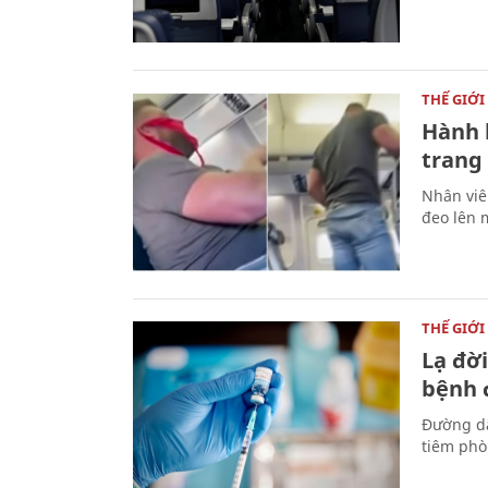
THẾ GIỚI
Hành 
trang 
Nhân viê
đeo lên 
THẾ GIỚI
Lạ đờ
bệnh 
Đường dâ
tiêm phò