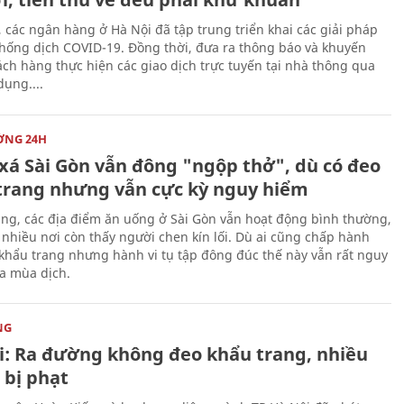
, các ngân hàng ở Hà Nội đã tập trung triển khai các giải pháp
hống dịch COVID-19. Đồng thời, đưa ra thông báo và khuyến
ách hàng thực hiện các giao dịch trực tuyến tại nhà thông qua
dụng....
ỜNG 24H
xá Sài Gòn vẫn đông "ngộp thở", dù có đeo
trang nhưng vẫn cực kỳ nguy hiểm
ng, các địa điểm ăn uống ở Sài Gòn vẫn hoạt động bình thường,
 nhiều nơi còn thấy người chen kín lối. Dù ai cũng chấp hành
 khẩu trang nhưng hành vi tụ tập đông đúc thế này vẫn rất nguy
a mùa dịch.
NG
i: Ra đường không đeo khẩu trang, nhiều
 bị phạt