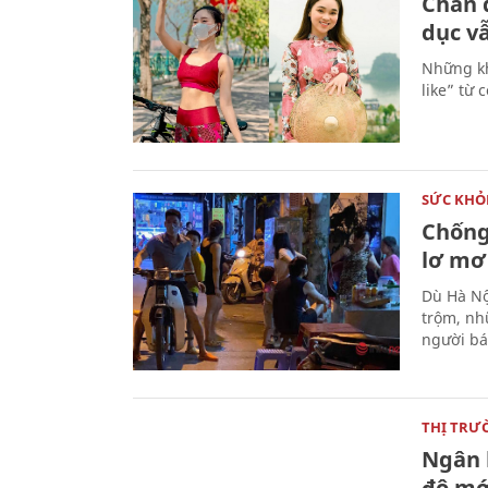
Chân 
dục v
Những k
like” từ
SỨC KHỎ
Chống 
lơ mơ
Dù Hà Nộ
trộm, nh
người bá
THỊ TRƯ
Ngân 
độ mớ