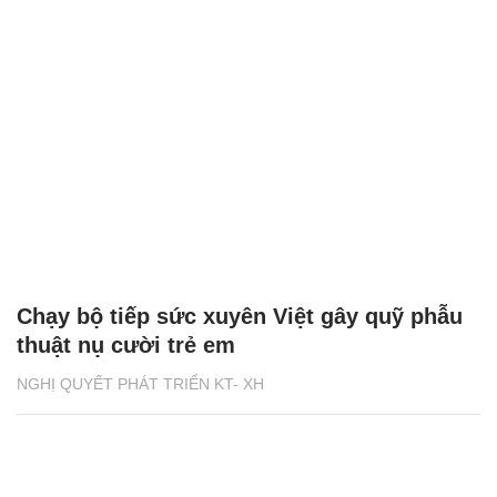
Chạy bộ tiếp sức xuyên Việt gây quỹ phẫu
thuật nụ cười trẻ em
NGHỊ QUYẾT PHÁT TRIỂN KT- XH