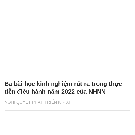
Ba bài học kinh nghiệm rút ra trong thực
tiễn điều hành năm 2022 của NHNN
NGHỊ QUYẾT PHÁT TRIỂN KT- XH