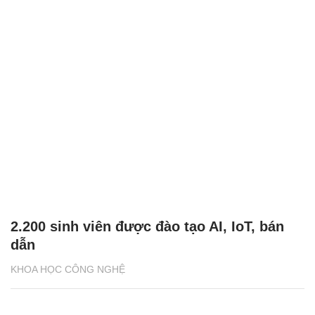
2.200 sinh viên được đào tạo AI, IoT, bán
dẫn
KHOA HỌC CÔNG NGHỆ