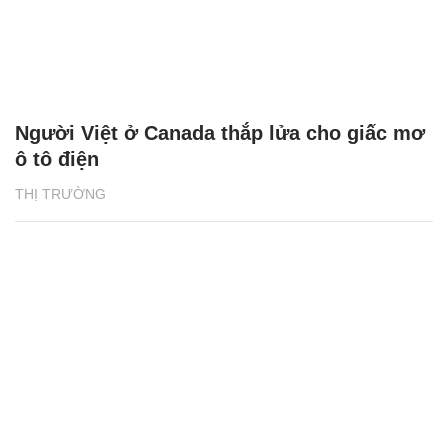
Người Việt ở Canada thắp lửa cho giấc mơ
ô tô điện
THỊ TRƯỜNG