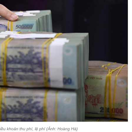
iều khoản thu phí, lệ phí (Ảnh: Hoàng Hà)