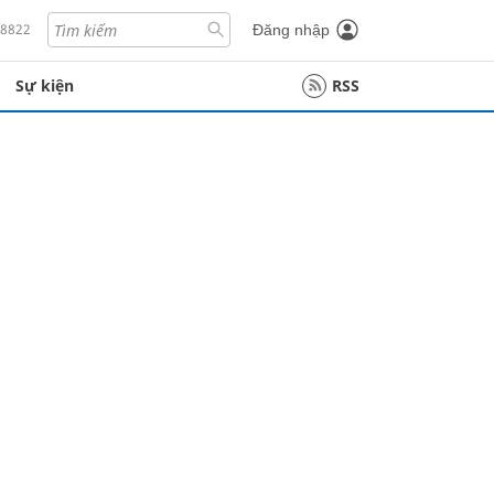
18822
Đăng nhập
Sự kiện
RSS