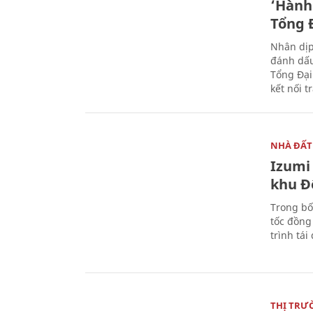
‘Hành 
Tổng Đ
Nhân dịp
đánh dấu
Tổng Đại
kết nối t
NHÀ ĐẤT
Izumi 
khu Đ
Trong bố
tốc đồng
trình tái
THỊ TRƯ