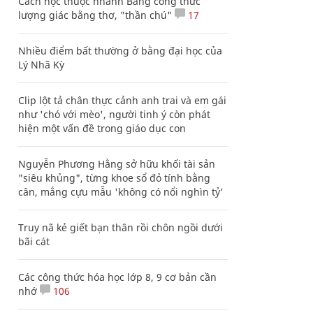
Cách học thuộc nhanh Bảng công thức
lượng giác bằng thơ, "thần chú"
17
Nhiều điểm bất thường ở bằng đại học của
Lý Nhã Kỳ
Clip lột tả chân thực cảnh anh trai và em gái
như 'chó với mèo', người tinh ý còn phát
hiện một vấn đề trong giáo dục con
Nguyễn Phương Hằng sở hữu khối tài sản
"siêu khủng", từng khoe sổ đỏ tính bằng
cân, mắng cựu mẫu 'không có nổi nghìn tỷ'
Truy nã kẻ giết bạn thân rồi chôn ngồi dưới
bãi cát
Các công thức hóa học lớp 8, 9 cơ bản cần
nhớ
106