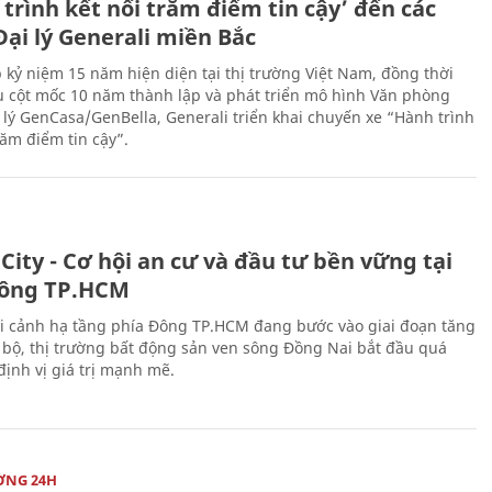
trình kết nối trăm điểm tin cậy’ đến các
ại lý Generali miền Bắc
 kỷ niệm 15 năm hiện diện tại thị trường Việt Nam, đồng thời
 cột mốc 10 năm thành lập và phát triển mô hình Văn phòng
 lý GenCasa/GenBella, Generali triển khai chuyến xe “Hành trình
răm điểm tin cậy”.
City - Cơ hội an cư và đầu tư bền vững tại
ông TP.HCM
i cảnh hạ tầng phía Đông TP.HCM đang bước vào giai đoạn tăng
 bộ, thị trường bất động sản ven sông Đồng Nai bắt đầu quá
 định vị giá trị mạnh mẽ.
ỜNG 24H