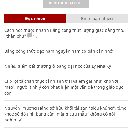
XEM THÊM BÀI VIẾT
Đọc nhiều
Bình luận nhiều
Cách học thuộc nhanh Bảng công thức lượng giác bằng thơ,
"thần chú"
17
Bảng công thức đạo hàm nguyên hàm cơ bản cần nhớ
Nhiều điểm bất thường ở bằng đại học của Lý Nhã Kỳ
Clip lột tả chân thực cảnh anh trai và em gái như 'chó với
mèo', người tinh ý còn phát hiện một vấn đề trong giáo dục
con
Nguyễn Phương Hằng sở hữu khối tài sản "siêu khủng", từng
khoe sổ đỏ tính bằng cân, mắng cựu mẫu 'không có nổi
nghìn tỷ'