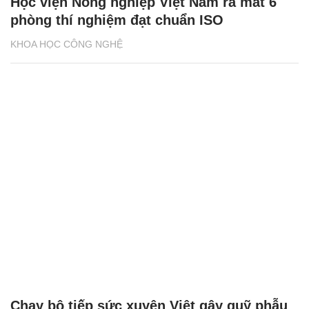
Học viện Nông nghiệp Việt Nam ra mắt 6
phòng thí nghiệm đạt chuẩn ISO
KHOA HỌC CÔNG NGHỆ
Chạy bộ tiếp sức xuyên Việt gây quỹ phẫu