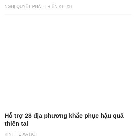
NGHỊ QUYẾT PHÁT TRIỂN KT- XH
Hỗ trợ 28 địa phương khắc phục hậu quả
thiên tai
KINH TẾ XÃ HỘI