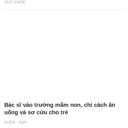
SỨC KHỎE
Bác sĩ vào trường mầm non, chỉ cách ăn
uống và sơ cứu cho trẻ
KHỎE - ĐẸP