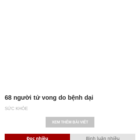
68 người tử vong do bệnh dại
SỨC KHỎE
XEM THÊM BÀI VIẾT
Đọc nhiều
Bình luận nhiều