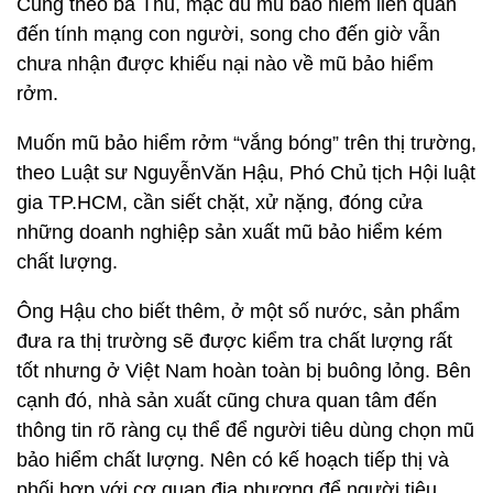
Cũng theo bà Thu, mặc dù mũ bảo hiểm liên quan
đến tính mạng con người, song cho đến giờ vẫn
chưa nhận được khiếu nại nào về mũ bảo hiểm
rởm.
Muốn mũ bảo hiểm rởm “vắng bóng” trên thị trường,
theo Luật sư NguyễnVăn Hậu, Phó Chủ tịch Hội luật
gia TP.HCM, cần siết chặt, xử nặng, đóng cửa
những doanh nghiệp sản xuất mũ bảo hiểm kém
chất lượng.
Ông Hậu cho biết thêm, ở một số nước, sản phẩm
đưa ra thị trường sẽ được kiểm tra chất lượng rất
tốt nhưng ở Việt Nam hoàn toàn bị buông lỏng. Bên
cạnh đó, nhà sản xuất cũng chưa quan tâm đến
thông tin rõ ràng cụ thể để người tiêu dùng chọn mũ
bảo hiểm chất lượng. Nên có kế hoạch tiếp thị và
phối hợp với cơ quan địa phương để người tiêu