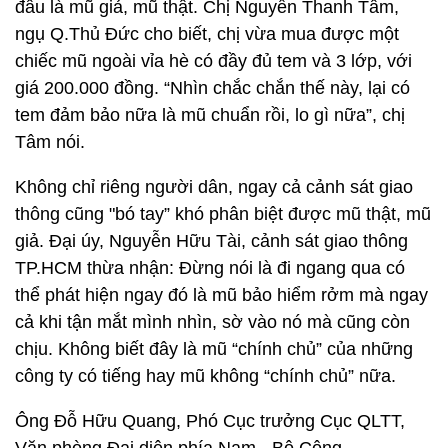
đâu là mũ giả, mũ thật. Chị Nguyễn Thanh Tâm,
ngụ Q.Thủ Đức cho biết, chị vừa mua được một
chiếc mũ ngoài vỉa hè có đầy đủ tem và 3 lớp, với
giá 200.000 đồng. “Nhìn chắc chắn thế này, lại có
tem đảm bảo nữa là mũ chuẩn rồi, lo gì nữa”, chị
Tâm nói.
Không chỉ riêng người dân, ngay cả cảnh sát giao
thông cũng "bó tay” khó phân biệt được mũ thật, mũ
giả. Đại úy, Nguyễn Hữu Tài, cảnh sát giao thông
TP.HCM thừa nhận: Đừng nói là đi ngang qua có
thể phát hiện ngay đó là mũ bảo hiểm rởm mà ngay
cả khi tận mắt mình nhìn, sờ vào nó mà cũng còn
chịu. Không biết đây là mũ “chính chủ” của những
công ty có tiếng hay mũ không “chính chủ” nữa.
Ông Đỗ Hữu Quang, Phó Cục trưởng Cục QLTT,