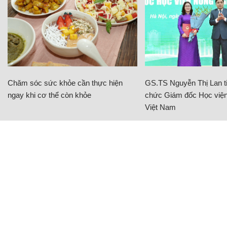
Chăm sóc sức khỏe cần thực hiện
GS.TS Nguyễn Thị Lan ti
ngay khi cơ thể còn khỏe
chức Giám đốc Học viện
Việt Nam