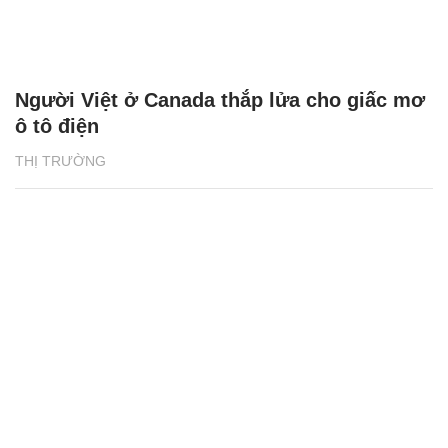
Người Việt ở Canada thắp lửa cho giấc mơ
ô tô điện
THỊ TRƯỜNG