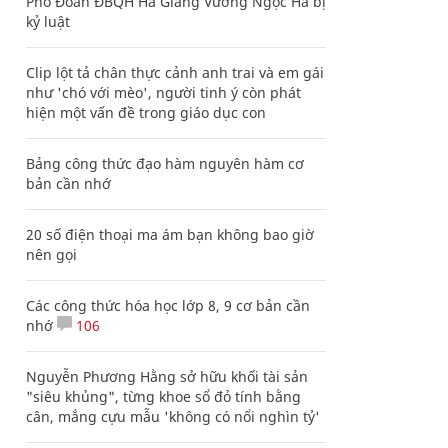
Phó Đoàn ĐBQH Hà Giang Vương Ngọc Hà bị
kỷ luật
Clip lột tả chân thực cảnh anh trai và em gái
như 'chó với mèo', người tinh ý còn phát
hiện một vấn đề trong giáo dục con
Bảng công thức đạo hàm nguyên hàm cơ
bản cần nhớ
20 số điện thoại ma ám bạn không bao giờ
nên gọi
Các công thức hóa học lớp 8, 9 cơ bản cần
nhớ
106
Nguyễn Phương Hằng sở hữu khối tài sản
"siêu khủng", từng khoe sổ đỏ tính bằng
cân, mắng cựu mẫu 'không có nổi nghìn tỷ'