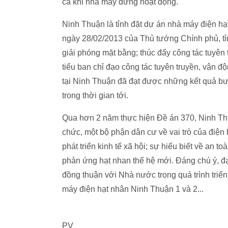
cả khi nhà máy dừng hoạt động.
Ninh Thuận là tỉnh đặt dự án nhà máy điện h
ngày 28/02/2013 của Thủ tướng Chính phủ, tỉn
giải phóng mặt bằng; thúc đẩy công tác tuyên 
tiểu ban chỉ đạo công tác tuyên truyền, vận độ
tại Ninh Thuận đã đạt được những kết quả bư
trong thời gian tới.
Qua hơn 2 năm thực hiện Đề án 370, Ninh Th
chức, một bộ phận dân cư về vai trò của điện
phát triển kinh tế xã hội; sự hiểu biết về an t
phản ứng hạt nhan thế hệ mới. Đáng chú ý, đ
đồng thuận với Nhà nước trong quá trình triể
máy điện hạt nhân Ninh Thuận 1 và 2...
PV