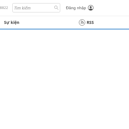
18822
Đăng nhập
Sự kiện
RSS