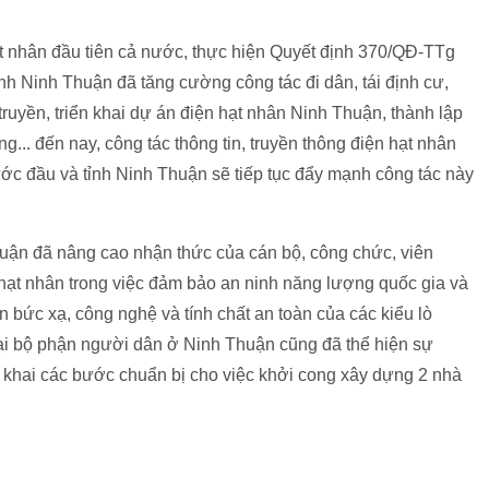
ạt nhân đầu tiên cả nước, thực hiện Quyết định 370/QĐ-TTg
h Ninh Thuận đã tăng cường công tác đi dân, tái định cư,
truyền, triển khai dự án điện hạt nhân Ninh Thuận, thành lập
ng... đến nay, công tác thông tin, truyền thông điện hạt nhân
ớc đầu và tỉnh Ninh Thuận sẽ tiếp tục đẩy mạnh công tác này
uận đã nâng cao nhận thức của cán bộ, công chức, viên
 hạt nhân trong việc đảm bảo an ninh năng lượng quốc gia và
oàn bức xạ, công nghệ và tính chất an toàn của các kiểu lò
ại bộ phận người dân ở Ninh Thuận cũng đã thể hiện sự
n khai các bước chuẩn bị cho việc khởi cong xây dựng 2 nhà