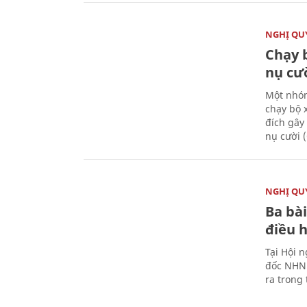
NGHỊ QUY
Chạy 
nụ cư
Một nhóm
chạy bộ 
đích gây
nụ cười 
NGHỊ QUY
Ba bài
điều 
Tại Hội 
đốc NHNN
ra trong