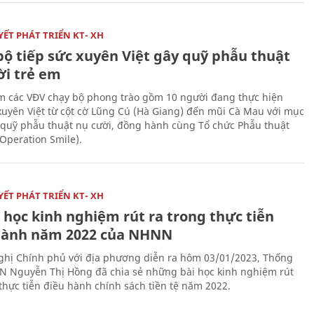
ẾT PHÁT TRIỂN KT- XH
bộ tiếp sức xuyên Việt gây quỹ phẫu thuật
ời trẻ em
 các VĐV chạy bộ phong trào gồm 10 người đang thực hiện
xuyên Việt từ cột cờ Lũng Cú (Hà Giang) đến mũi Cà Mau với mục
 quỹ phẫu thuật nụ cười, đồng hành cùng Tổ chức Phẫu thuật
(Operation Smile).
ẾT PHÁT TRIỂN KT- XH
 học kinh nghiệm rút ra trong thực tiễn
hành năm 2022 của NHNN
nghị Chính phủ với địa phương diễn ra hôm 03/01/2023, Thống
 Nguyễn Thị Hồng đã chia sẻ những bài học kinh nghiệm rút
 thực tiễn điều hành chính sách tiền tệ năm 2022.