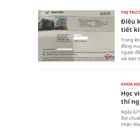
THỊ TRƯ
Điều k
tiết 
Trong kh
đồng mua
người đã
với bên 
KHOA HỌ
Học v
thí n
Ngày 8/1
đạt chuẩ
nhận Vila