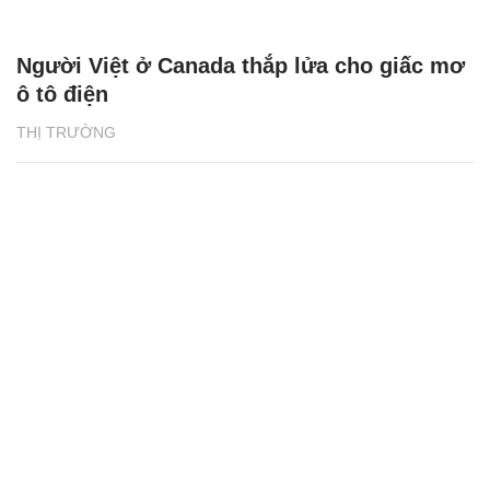
Người Việt ở Canada thắp lửa cho giấc mơ
ô tô điện
THỊ TRƯỜNG