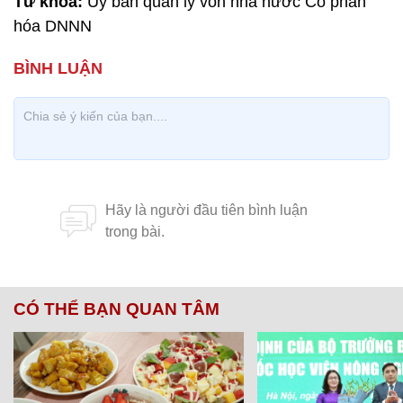
Từ khóa:
Ủy ban quản lý vốn nhà nước Cổ phần
hóa DNNN
CÓ THỂ BẠN QUAN TÂM