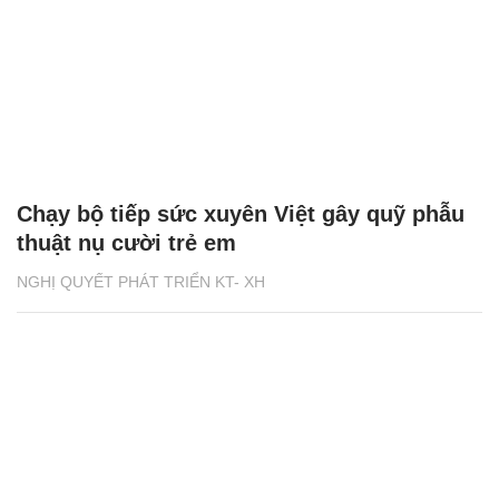
Chạy bộ tiếp sức xuyên Việt gây quỹ phẫu
thuật nụ cười trẻ em
NGHỊ QUYẾT PHÁT TRIỂN KT- XH