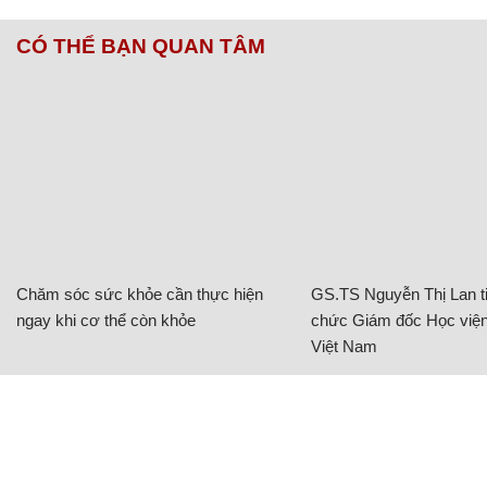
CÓ THỂ BẠN QUAN TÂM
Chăm sóc sức khỏe cần thực hiện
GS.TS Nguyễn Thị Lan ti
ngay khi cơ thể còn khỏe
chức Giám đốc Học viện
Việt Nam