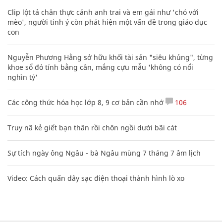
Clip lột tả chân thực cảnh anh trai và em gái như 'chó với
mèo', người tinh ý còn phát hiện một vấn đề trong giáo dục
con
Nguyễn Phương Hằng sở hữu khối tài sản "siêu khủng", từng
khoe sổ đỏ tính bằng cân, mắng cựu mẫu 'không có nổi
nghìn tỷ'
Các công thức hóa học lớp 8, 9 cơ bản cần nhớ
106
Truy nã kẻ giết bạn thân rồi chôn ngồi dưới bãi cát
Sự tích ngày ông Ngâu - bà Ngâu mùng 7 tháng 7 âm lịch
Video: Cách quấn dây sạc điện thoại thành hình lò xo