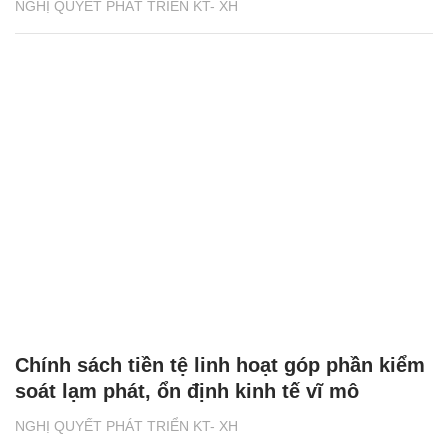
NGHỊ QUYẾT PHÁT TRIỂN KT- XH
Chính sách tiền tệ linh hoạt góp phần kiểm
soát lạm phát, ổn định kinh tế vĩ mô
NGHỊ QUYẾT PHÁT TRIỂN KT- XH