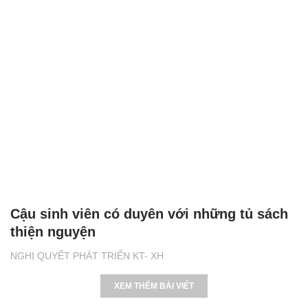
Cậu sinh viên có duyên với những tủ sách
thiện nguyện
NGHỊ QUYẾT PHÁT TRIỂN KT- XH
XEM THÊM BÀI VIẾT