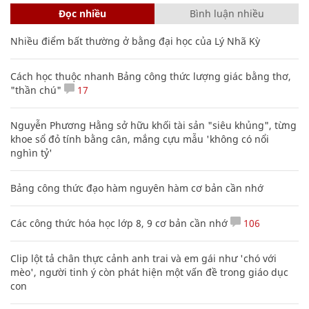
Đọc nhiều
Bình luận nhiều
Nhiều điểm bất thường ở bằng đại học của Lý Nhã Kỳ
Cách học thuộc nhanh Bảng công thức lượng giác bằng thơ,
"thần chú"
17
Nguyễn Phương Hằng sở hữu khối tài sản "siêu khủng", từng
khoe sổ đỏ tính bằng cân, mắng cựu mẫu 'không có nổi
nghìn tỷ'
Bảng công thức đạo hàm nguyên hàm cơ bản cần nhớ
Các công thức hóa học lớp 8, 9 cơ bản cần nhớ
106
Clip lột tả chân thực cảnh anh trai và em gái như 'chó với
mèo', người tinh ý còn phát hiện một vấn đề trong giáo dục
con