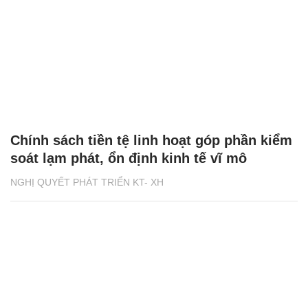
Chính sách tiền tệ linh hoạt góp phần kiểm
soát lạm phát, ổn định kinh tế vĩ mô
NGHỊ QUYẾT PHÁT TRIỂN KT- XH