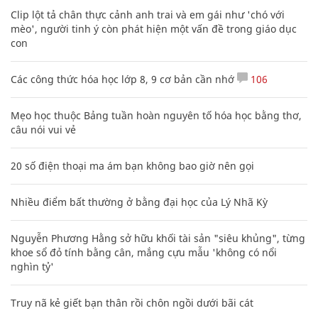
Clip lột tả chân thực cảnh anh trai và em gái như 'chó với
mèo', người tinh ý còn phát hiện một vấn đề trong giáo dục
con
Các công thức hóa học lớp 8, 9 cơ bản cần nhớ
106
Mẹo học thuộc Bảng tuần hoàn nguyên tố hóa học bằng thơ,
câu nói vui vẻ
20 số điện thoại ma ám bạn không bao giờ nên gọi
Nhiều điểm bất thường ở bằng đại học của Lý Nhã Kỳ
Nguyễn Phương Hằng sở hữu khối tài sản "siêu khủng", từng
khoe sổ đỏ tính bằng cân, mắng cựu mẫu 'không có nổi
nghìn tỷ'
Truy nã kẻ giết bạn thân rồi chôn ngồi dưới bãi cát