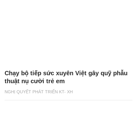
Chạy bộ tiếp sức xuyên Việt gây quỹ phẫu
thuật nụ cười trẻ em
NGHỊ QUYẾT PHÁT TRIỂN KT- XH