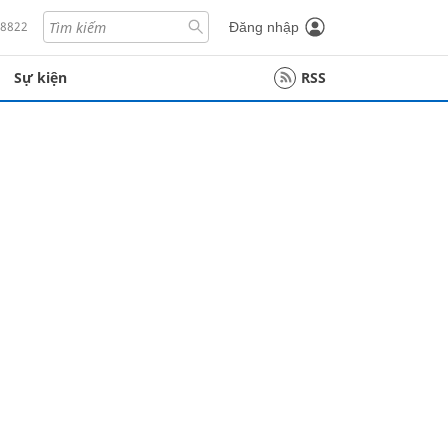
18822
Đăng nhập
Sự kiện
RSS