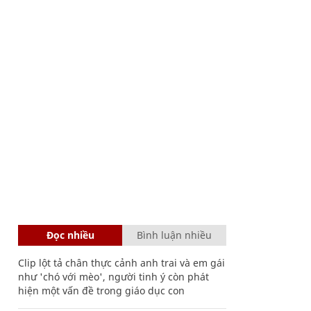
Đọc nhiều
Bình luận nhiều
Clip lột tả chân thực cảnh anh trai và em gái
như 'chó với mèo', người tinh ý còn phát
hiện một vấn đề trong giáo dục con