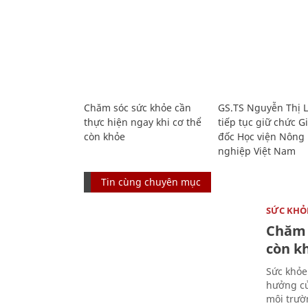
Chăm sóc sức khỏe cần
GS.TS Nguyễn Thị 
thực hiện ngay khi cơ thể
tiếp tục giữ chức 
còn khỏe
đốc Học viện Nông
nghiệp Việt Nam
Tin cùng chuyên mục
SỨC KHỎ
Chăm 
còn k
Sức khỏe
hưởng củ
môi trườ