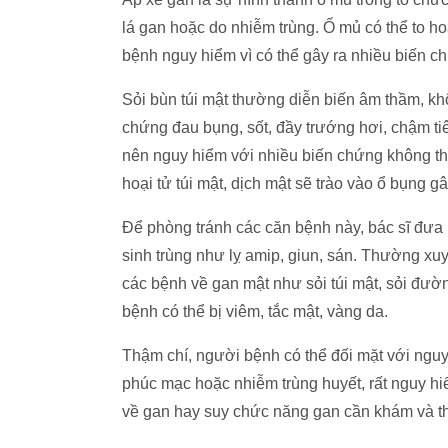
lá gan hoặc do nhiễm trùng. Ổ mủ có thể to h
bệnh nguy hiểm vì có thể gây ra nhiều biến c
Sỏi bùn túi mật thường diễn biến âm thầm, khôn
chứng đau bụng, sốt, đầy trướng hơi, chậm tiêu
nên nguy hiểm với nhiều biến chứng không th
hoại tử túi mật, dịch mật sẽ trào vào ổ bụng 
Để phòng tránh các căn bệnh này, bác sĩ đưa 
sinh trùng như lỵ amip, giun, sán. Thường xuy
các bệnh về gan mật như sỏi túi mật, sỏi đườn
bệnh có thể bị viêm, tắc mật, vàng da.
Thậm chí, người bệnh có thể đối mặt với nguy 
phúc mạc hoặc nhiễm trùng huyết, rất nguy h
về gan hay suy chức năng gan cần khám và the