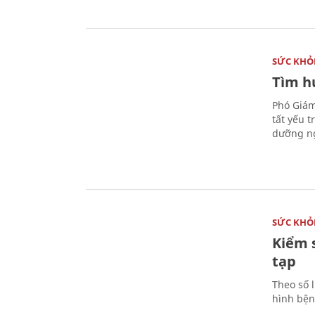
SỨC KHỎ
Tìm hư
Phó Giám
tất yếu 
dưỡng ng
SỨC KHỎ
Kiểm 
tạp
Theo số l
hình bện