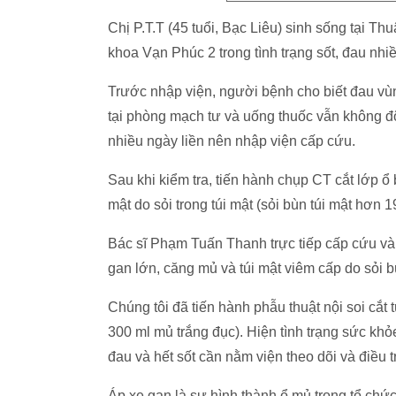
Chị P.T.T (45 tuổi, Bạc Liêu) sinh sống tại 
khoa Vạn Phúc 2 trong tình trạng sốt, đau nh
Trước nhập viện, người bệnh cho biết đau vùn
tại phòng mạch tư và uống thuốc vẫn không đ
nhiều ngày liền nên nhập viện cấp cứu.
Sau khi kiểm tra, tiến hành chụp CT cắt lớp ổ 
mật do sỏi trong túi mật (sỏi bùn túi mật hơn
Bác sĩ Phạm Tuấn Thanh trực tiếp cấp cứu và p
gan lớn, căng mủ và túi mật viêm cấp do sỏi bù
Chúng tôi đã tiến hành phẫu thuật nội soi cắt 
300 ml mủ trắng đục). Hiện tình trạng sức khỏ
đau và hết sốt cần nằm viện theo dõi và điều tr
Áp xe gan là sự hình thành ổ mủ trong tổ chứ