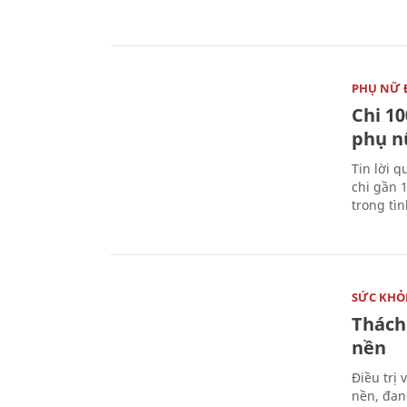
PHỤ NỮ 
Chi 10
phụ n
Tin lời q
chi gần 
trong tì
SỨC KHỎ
Thách
nền
Điều trị
nền, đan