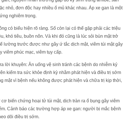
oặc nhỏ, đơn độc hay nhiều ổ mủ khác nhau. Áp xe gan là một
hứng nghiêm trọng.
g có biểu hiện rõ ràng. Số còn lại có thể gặp phải các triệu
, khó tiêu, buồn nôn. Và khi đó cũng là lúc sỏi bùn mật trở
ể lường trước được như gây ứ tắc dịch mật, viêm túi mật gây
gây viêm phúc mạc, viêm tụy cấp.
ra lời khuyên: Ăn uống vệ sinh tránh các bệnh do nhiễm ký
ên kiểm tra sức khỏe định kỳ nhằm phát hiện và điều trị sớm
g mật vì bệnh nếu không được phát hiện và chữa trị kịp thời,
cơ biến chứng hoại tử túi mật, dịch tràn ra ổ bụng gây viêm
iểm. Cảnh báo các trường hợp áp xe gan: người bị mắc bệnh
o dõi điều trị sớm.