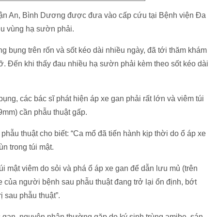
Thuận An, Bình Dương được đưa vào cấp cứu tại Bệnh viện Đa
iều vùng hạ sườn phải.
g bụng trên rốn và sốt kéo dài nhiều ngày, đã tới thăm khám
ỡ. Đến khi thấy đau nhiều hạ sườn phải kèm theo sốt kéo dài
bụng, các bác sĩ phát hiện áp xe gan phải rất lớn và viêm túi
 19mm) cần phẫu thuật gấp.
hẫu thuật cho biết: “Ca mổ đã tiến hành kịp thời do ổ áp xe
n trong túi mật.
túi mật viêm do sỏi và phá ổ áp xe gan để dẫn lưu mủ (trên
e của người bệnh sau phẫu thuật đang trở lại ổn định, bớt
ị sau phẫu thuật”.
c gan, nguyên nhân thường gặp do ký sinh trùng amibe, sán