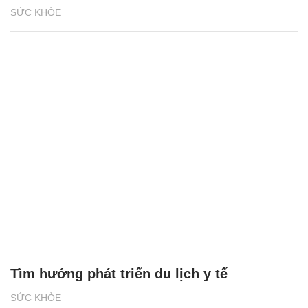
SỨC KHỎE
Tìm hướng phát triển du lịch y tế
SỨC KHỎE