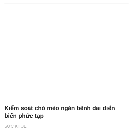
Kiểm soát chó mèo ngăn bệnh dại diễn
biến phức tạp
SỨC KHỎE