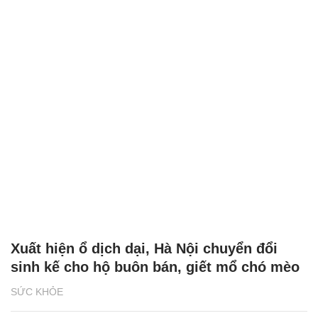
Xuất hiện ổ dịch dại, Hà Nội chuyển đổi
sinh kế cho hộ buôn bán, giết mổ chó mèo
SỨC KHỎE