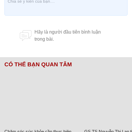
CÓ THỂ BẠN QUAN TÂM
Chăm sóc sức khỏe cần thực hiện
GS.TS Nguyễn Thị Lan ti