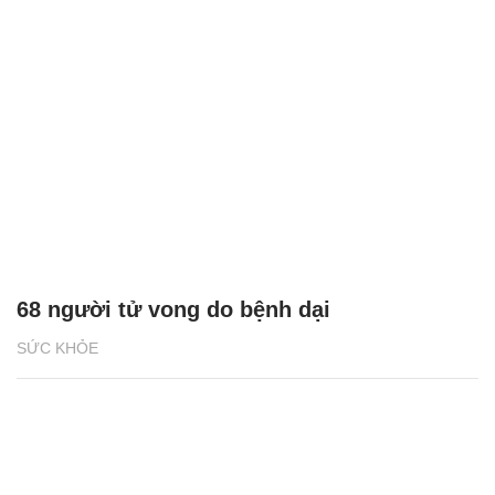
68 người tử vong do bệnh dại
SỨC KHỎE