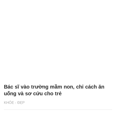
Bác sĩ vào trường mầm non, chỉ cách ăn
uống và sơ cứu cho trẻ
KHỎE - ĐẸP