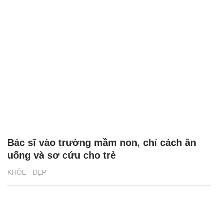
Bác sĩ vào trường mầm non, chỉ cách ăn
uống và sơ cứu cho trẻ
KHỎE - ĐẸP