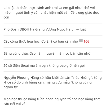
Clip lột tả chân thực cảnh anh trai và em gái như 'chó với
mèo', người tinh ý còn phát hiện một vấn đề trong giáo dục
con
Phó Đoàn ĐBQH Hà Giang Vương Ngọc Hà bị kỷ luật
Các công thức hóa học lớp 8, 9 cơ bản cần nhớ
106
Bảng công thức đạo hàm nguyên hàm cơ bản cần nhớ
20 số điện thoại ma ám bạn không bao giờ nên gọi
Nguyễn Phương Hằng sở hữu khối tài sản "siêu khủng", từng
khoe sổ đỏ tính bằng cân, mắng cựu mẫu 'không có nổi
nghìn tỷ'
Mẹo học thuộc Bảng tuần hoàn nguyên tố hóa học bằng thơ,
câu nói vui vẻ