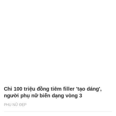
Chi 100 triệu đồng tiêm filler 'tạo dáng',
người phụ nữ biến dạng vòng 3
PHỤ NỮ ĐẸP