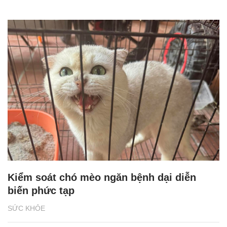
Kiểm soát chó mèo ngăn bệnh dại diễn
biến phức tạp
SỨC KHỎE