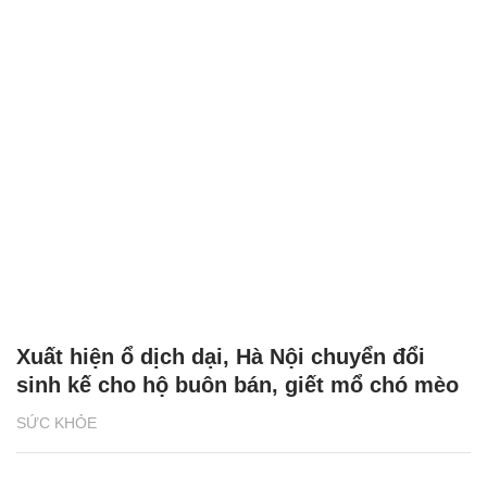
Xuất hiện ổ dịch dại, Hà Nội chuyển đổi
sinh kế cho hộ buôn bán, giết mổ chó mèo
SỨC KHỎE