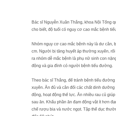
Bác sĩ Nguyễn Xuân Thắng, khoa Nội Tổng q
cho biết, độ tuổi có nguy cơ cao mắc bệnh tiể
Nhóm nguy cơ cao mắc bệnh này là dư cân, b
cm. Người bị tăng huyết áp thường xuyên, rố
ra nhóm dễ mắc bệnh là phụ nữ sinh con nặng 
động và gia đình có người bệnh tiểu đường.
Theo bác sĩ Thắng, để tránh bệnh tiểu đường 
xuyên. Ăn đủ và cân đối các chất dinh dưỡng ph
động, hoạt động thể lực. Ăn nhiều rau củ giú
sau ăn. Khẩu phần ăn đạm động vật ít hơn đạ
chế rượu bia và nước ngọt. Tập thể dục thường