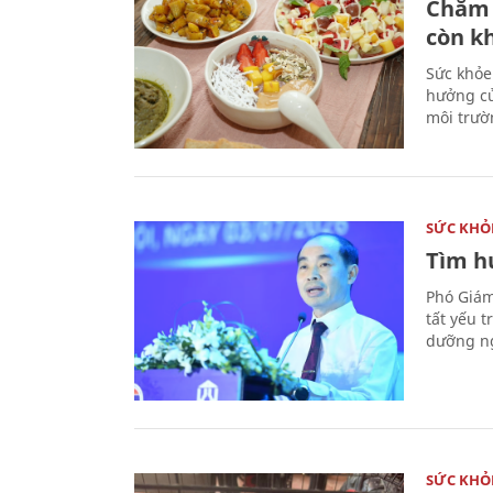
Chăm 
còn k
Sức khỏe
hưởng củ
môi trườ
SỨC KHỎ
Tìm hư
Phó Giám
tất yếu 
dưỡng ng
SỨC KHỎ