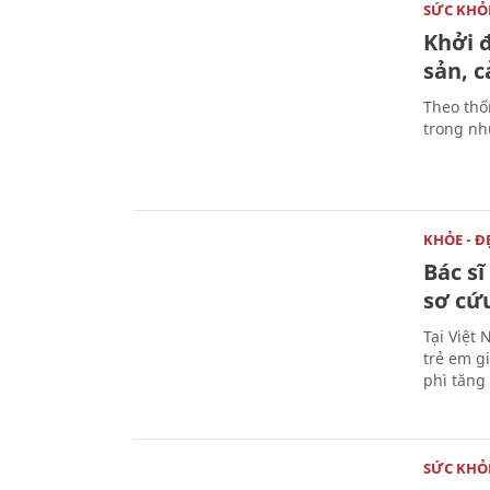
SỨC KHỎ
Khởi 
sản, 
Theo thố
trong nhữ
KHỎE - Đ
Bác s
sơ cứu
Tại Việt 
trẻ em g
phì tăng 
SỨC KHỎ