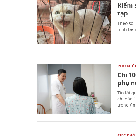
Kiểm 
tạp
Theo số l
hình bện
PHỤ NỮ 
Chi 10
phụ n
Tin lời q
chi gần 
trong tì
SỨC KHỎ