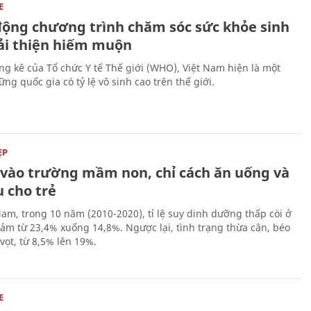
E
động chương trình chăm sóc sức khỏe sinh
cải thiện hiếm muộn
ng kê của Tổ chức Y tế Thế giới (WHO), Việt Nam hiện là một
ng quốc gia có tỷ lệ vô sinh cao trên thế giới.
ẸP
ĩ vào trường mầm non, chỉ cách ăn uống và
 cho trẻ
Nam, trong 10 năm (2010-2020), tỉ lệ suy dinh dưỡng thấp còi ở
iảm từ 23,4% xuống 14,8%. Ngược lại, tình trạng thừa cân, béo
vọt, từ 8,5% lên 19%.
E