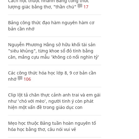
Cách học thuộc nhanh Bảng công thức
lượng giác bằng thơ, "thần chú"
17
Bảng công thức đạo hàm nguyên hàm cơ
bản cần nhớ
Nguyễn Phương Hằng sở hữu khối tài sản
"siêu khủng", từng khoe sổ đỏ tính bằng
cân, mắng cựu mẫu 'không có nổi nghìn tỷ'
Các công thức hóa học lớp 8, 9 cơ bản cần
nhớ
106
Clip lột tả chân thực cảnh anh trai và em gái
như 'chó với mèo', người tinh ý còn phát
hiện một vấn đề trong giáo dục con
Mẹo học thuộc Bảng tuần hoàn nguyên tố
hóa học bằng thơ, câu nói vui vẻ