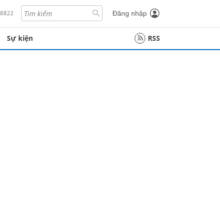
18822
Đăng nhập
Sự kiện
RSS