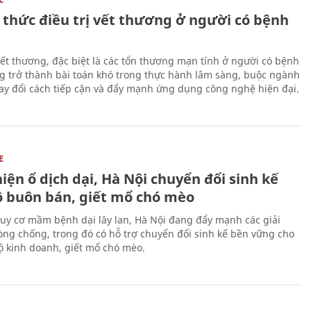
 thức điều trị vết thương ở người có bệnh
 vết thương, đặc biệt là các tổn thương mạn tính ở người có bệnh
g trở thành bài toán khó trong thực hành lâm sàng, buộc ngành
hay đổi cách tiếp cận và đẩy mạnh ứng dụng công nghệ hiện đại.
E
iện ổ dịch dại, Hà Nội chuyển đổi sinh kế
ộ buôn bán, giết mổ chó mèo
uy cơ mầm bệnh dại lây lan, Hà Nội đang đẩy mạnh các giải
ng chống, trong đó có hỗ trợ chuyển đổi sinh kế bền vững cho
 kinh doanh, giết mổ chó mèo.