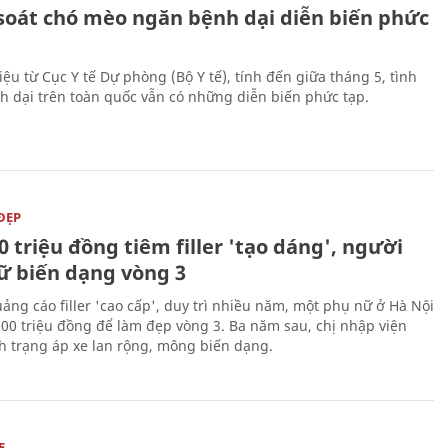
soát chó mèo ngăn bệnh dại diễn biến phức
iệu từ Cục Y tế Dự phòng (Bộ Y tế), tính đến giữa tháng 5, tình
h dại trên toàn quốc vẫn có những diễn biến phức tạp.
ĐẸP
0 triệu đồng tiêm filler 'tạo dáng', người
ữ biến dạng vòng 3
uảng cáo filler 'cao cấp', duy trì nhiều năm, một phụ nữ ở Hà Nội
100 triệu đồng để làm đẹp vòng 3. Ba năm sau, chị nhập viện
nh trạng áp xe lan rộng, mông biến dạng.
E