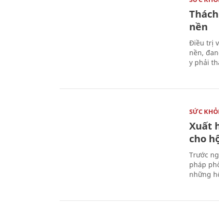
Thách
nền
Điều trị
nền, đan
y phải t
SỨC KHỎ
Xuất h
cho h
Trước ng
pháp phò
những hộ