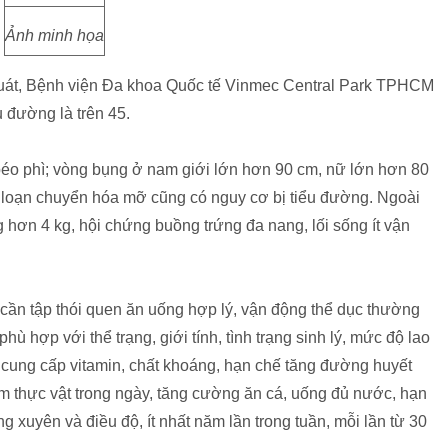
Ảnh minh họa
uát, Bệnh viện Đa khoa Quốc tế Vinmec Central Park TPHCM
u đường là trên 45.
éo phì; vòng bụng ở nam giới lớn hơn 90 cm, nữ lớn hơn 80
i loạn chuyển hóa mỡ cũng có nguy cơ bị tiểu đường. Ngoài
hơn 4 kg, hội chứng buồng trứng đa nang, lối sống ít vận
cần tập thói quen ăn uống hợp lý, vận động thể dục thường
ù hợp với thể trạng, giới tính, tình trạng sinh lý, mức độ lao
p cung cấp vitamin, chất khoáng, hạn chế tăng đường huyết
m thực vật trong ngày, tăng cường ăn cá, uống đủ nước, hạn
 xuyên và điều độ, ít nhất năm lần trong tuần, mỗi lần từ 30