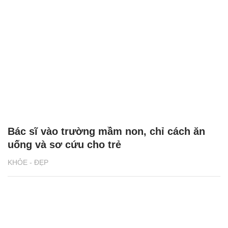
Bác sĩ vào trường mầm non, chỉ cách ăn
uống và sơ cứu cho trẻ
KHỎE - ĐẸP