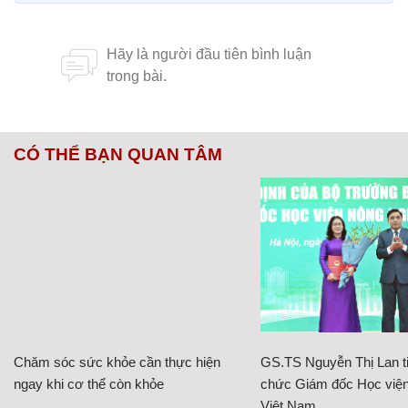
CÓ THỂ BẠN QUAN TÂM
Chăm sóc sức khỏe cần thực hiện
GS.TS Nguyễn Thị Lan ti
ngay khi cơ thể còn khỏe
chức Giám đốc Học viện
Việt Nam