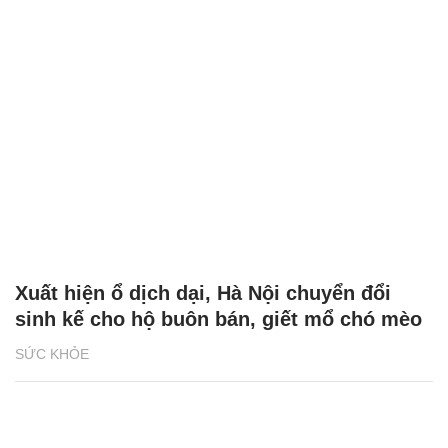
Xuất hiện ổ dịch dại, Hà Nội chuyển đổi
sinh kế cho hộ buôn bán, giết mổ chó mèo
SỨC KHỎE