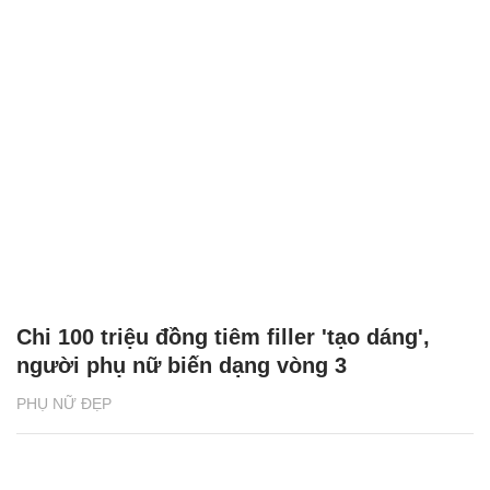
Chi 100 triệu đồng tiêm filler 'tạo dáng',
người phụ nữ biến dạng vòng 3
PHỤ NỮ ĐẸP