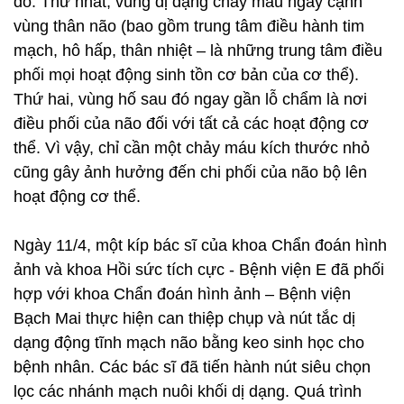
do: Thứ nhất, vùng dị dạng chảy máu ngay cạnh
vùng thân não (bao gồm trung tâm điều hành tim
mạch, hô hấp, thân nhiệt – là những trung tâm điều
phối mọi hoạt động sinh tồn cơ bản của cơ thể).
Thứ hai, vùng hố sau đó ngay gần lỗ chẩm là nơi
điều phối của não đối với tất cả các hoạt động cơ
thể. Vì vậy, chỉ cần một chảy máu kích thước nhỏ
cũng gây ảnh hưởng đến chi phối của não bộ lên
hoạt động cơ thể.
Ngày 11/4, một kíp bác sĩ của khoa Chẩn đoán hình
ảnh và khoa Hồi sức tích cực - Bệnh viện E đã phối
hợp với khoa Chẩn đoán hình ảnh – Bệnh viện
Bạch Mai thực hiện can thiệp chụp và nút tắc dị
dạng động tĩnh mạch não bằng keo sinh học cho
bệnh nhân. Các bác sĩ đã tiến hành nút siêu chọn
lọc các nhánh mạch nuôi khối dị dạng. Quá trình