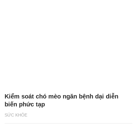
Kiểm soát chó mèo ngăn bệnh dại diễn
biến phức tạp
SỨC KHỎE