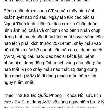
nôn nhiều, sau đó ý thức chậm dần, hôn mê.
Bệnh nhân được chụp CT sọ não thấy hình ảnh
xuất huyết não hố sau. Ngay lập tức các bác sĩ
Ngoại Thần kinh, Hồi sức tích cực và Chẩn đoán
hình ảnh hội chẩn và chỉ định cho bệnh nhân chụp
dựng hình mạch não thấy hình xuất huyết vùng cầu
não lệch phải kích thước 25x14mm, chảy máu vào
não thất và các bể quanh cầu não do dị dạng mạch
(AVM) vùng cầu não. Các bác sĩ kết luận, bệnh
nhân bị dị dạng động tĩnh mạch vùng cầu não (sàn
não thất IV) có chảy máu não thất. Dị dạng động
tĩnh mạch (AVM) là dị dạng mạch máu bẩm sinh
nguy hiểm nhất.
Theo ThS.BS Đỗ Quốc Phong – Khoa Hồi sức tích
cực - BV E, dị dạng AVM vô cùng nguy hiểm bởi 2 lý