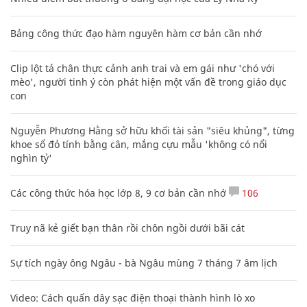
Bảng công thức đạo hàm nguyên hàm cơ bản cần nhớ
Clip lột tả chân thực cảnh anh trai và em gái như 'chó với
mèo', người tinh ý còn phát hiện một vấn đề trong giáo dục
con
Nguyễn Phương Hằng sở hữu khối tài sản "siêu khủng", từng
khoe sổ đỏ tính bằng cân, mắng cựu mẫu 'không có nổi
nghìn tỷ'
Các công thức hóa học lớp 8, 9 cơ bản cần nhớ
106
Truy nã kẻ giết bạn thân rồi chôn ngồi dưới bãi cát
Sự tích ngày ông Ngâu - bà Ngâu mùng 7 tháng 7 âm lịch
Video: Cách quấn dây sạc điện thoại thành hình lò xo