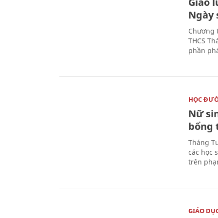
Giao 
Ngày 
Chương t
THCS Thá
phần phá
HỌC ĐƯ
Nữ si
bổng 
Tháng Tư
các học 
trên phạ
GIÁO DỤ