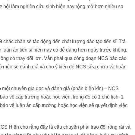
ơ hội làm nghiên cứu sinh hiện nay rộng mở hơn nhiều so
 chắc chắn sẽ tác động đến chất lượng đào tạo tiến sĩ. Trả
m luận án tiến sĩ hiện nay có dễ dàng hơn ngày trước không,
hông có thay đổi lớn. Vẫn phải qua công đoạn NCS báo cáo
bộ môn sẽ đánh giá và cho ý kiến để NCS sửa chữa và hoàn
 một chuyên gia đọc và đánh giá (phản biện kín) – NCS
g bảo vệ cấp trường hoặc học viện, trong đó có 1 chủ tịch, 1
 bảo vệ luận án cấp trường hoặc học viện sẽ quyết định việc
 PGS Hiển cho rằng đây là câu chuyện phải trao đổi rộng rãi và