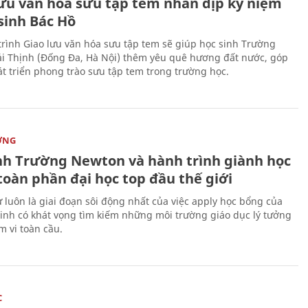
lưu văn hóa sưu tập tem nhân dịp kỷ niệm
sinh Bác Hồ
rình Giao lưu văn hóa sưu tập tem sẽ giúp học sinh Trường
i Thịnh (Đống Đa, Hà Nội) thêm yêu quê hương đất nước, góp
t triển phong trào sưu tập tem trong trường học.
ỜNG
nh Trường Newton và hành trình giành học
toàn phần đại học top đầu thế giới
 luôn là giai đoạn sôi động nhất của việc apply học bổng của
sinh có khát vọng tìm kiếm những môi trường giáo dục lý tưởng
m vi toàn cầu.
C