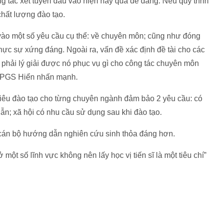
 tác xét tuyển đầu vào hiện nay quá dễ dàng. Nếu quy trình
chất lượng đào tạo.
vào một số yêu cầu cụ thể: về chuyên môn; cũng như đóng
ực sự xứng đáng. Ngoài ra, vấn đề xác định đề tài cho các
hải lý giải được nó phục vụ gì cho công tác chuyên môn
 – PGS Hiển nhấn mạnh.
tiêu đào tạo cho từng chuyên ngành đảm bảo 2 yêu cầu: có
ẫn; xã hội có nhu cầu sử dụng sau khi đào tạo.
i cán bộ hướng dẫn nghiên cứu sinh thỏa đáng hơn.
một số lĩnh vực không nên lấy học vị tiến sĩ là một tiêu chí”