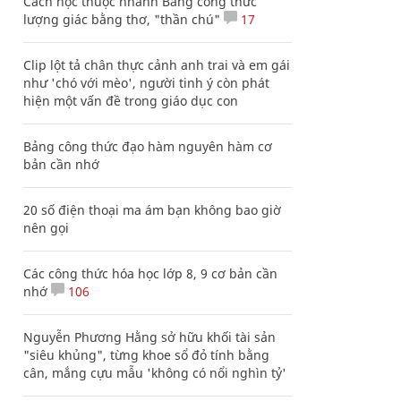
Cách học thuộc nhanh Bảng công thức
lượng giác bằng thơ, "thần chú"
17
Clip lột tả chân thực cảnh anh trai và em gái
như 'chó với mèo', người tinh ý còn phát
hiện một vấn đề trong giáo dục con
Bảng công thức đạo hàm nguyên hàm cơ
bản cần nhớ
20 số điện thoại ma ám bạn không bao giờ
nên gọi
Các công thức hóa học lớp 8, 9 cơ bản cần
nhớ
106
Nguyễn Phương Hằng sở hữu khối tài sản
"siêu khủng", từng khoe sổ đỏ tính bằng
cân, mắng cựu mẫu 'không có nổi nghìn tỷ'