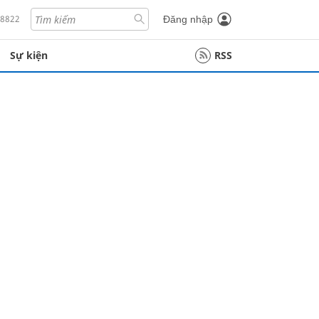
18822
Đăng nhập
Sự kiện
RSS