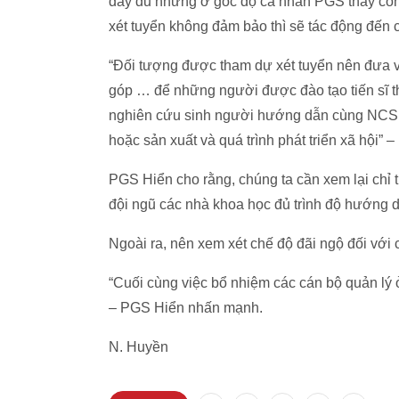
đầy đủ nhưng ở góc độ cá nhân PGS thấy công
xét tuyển không đảm bảo thì sẽ tác động đến 
“Đối tượng được tham dự xét tuyển nên đưa 
góp … để những người được đào tạo tiến sĩ th
nghiên cứu sinh người hướng dẫn cùng NCS p
hoặc sản xuất và quá trình phát triển xã hội”
PGS Hiển cho rằng, chúng ta cần xem lại chỉ 
đội ngũ các nhà khoa học đủ trình độ hướng d
Ngoài ra, nên xem xét chế độ đãi ngộ đối vớ
“Cuối cùng việc bổ nhiệm các cán bộ quản lý ở 
– PGS Hiển nhấn mạnh.
N. Huyền