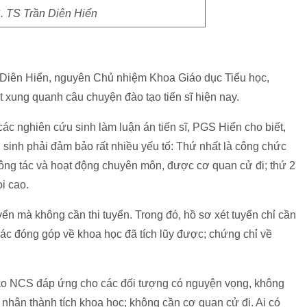
 TS Trần Diên Hiển
 Diên Hiển, nguyên Chủ nhiệm Khoa Giáo dục Tiểu học,
 xung quanh câu chuyện đào tạo tiến sĩ hiện nay.
ác nghiên cứu sinh làm luận án tiến sĩ, PGS Hiển cho biết,
 sinh phải đảm bảo rất nhiều yếu tố: Thứ nhất là công chức
công tác và hoạt động chuyên môn, được cơ quan cử đi; thứ 2
ọi cao.
yển mà không cần thi tuyển. Trong đó, hồ sơ xét tuyển chỉ cần
ác đóng góp về khoa học đã tích lũy được; chứng chỉ về
tạo NCS đáp ứng cho các đối tượng có nguyện vọng, không
hận thành tích khoa học; không cần cơ quan cử đi. Ai có