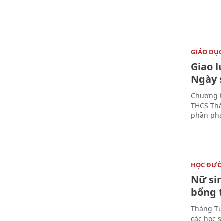
GIÁO DỤ
Giao 
Ngày 
Chương t
THCS Thá
phần phá
HỌC ĐƯ
Nữ si
bổng 
Tháng Tư
các học 