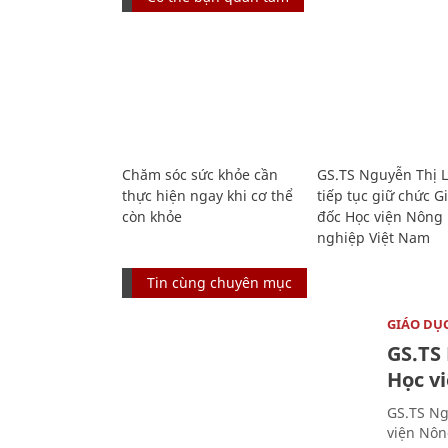
Chăm sóc sức khỏe cần
GS.TS Nguyễn Thị 
thực hiện ngay khi cơ thể
tiếp tục giữ chức 
còn khỏe
đốc Học viện Nông
nghiệp Việt Nam
Tin cùng chuyên mục
GIÁO DỤ
GS.TS
Học v
GS.TS Ng
viện Nôn