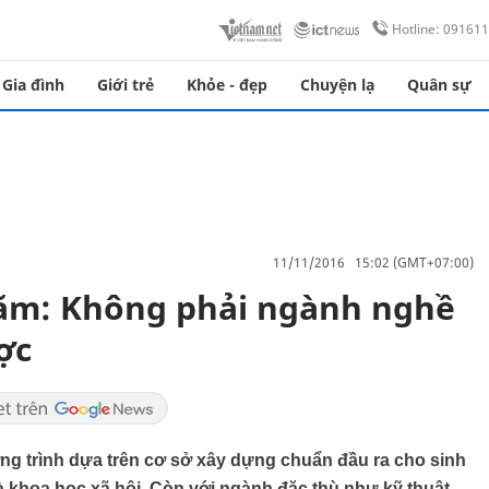
Hotline: 09161
Gia đình
Giới trẻ
Khỏe - đẹp
Chuyện lạ
Quân sự
11/11/2016 15:02 (GMT+07:00)
năm: Không phải ngành nghề
ợc
ương trình dựa trên cơ sở xây dựng chuẩn đầu ra cho sinh
và khoa học xã hội. Còn với ngành đặc thù như kỹ thuật