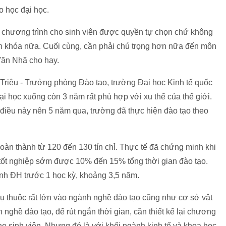
o học đại học.
kế chương trình cho sinh viên được quyền tự chọn chứ không
ên khóa nữa. Cuối cùng, cần phải chú trọng hơn nữa đến môn
Văn Nhã cho hay.
Triệu - Trưởng phòng Đào tạo, trường Đại học Kinh tế quốc
đại học xuống còn 3 năm rất phù hợp với xu thế của thế giới.
điều này nên 5 năm qua, trường đã thực hiện đào tạo theo
 hoàn thành từ 120 đến 130 tín chỉ. Thực tế đã chứng minh khi
hể tốt nghiệp sớm được 10% đến 15% tổng thời gian đào tạo.
ình ĐH trước 1 học kỳ, khoảng 3,5 năm.
phụ thuộc rất lớn vào ngành nghề đào tạo cũng như cơ sở vật
h nghề đào tạo, để rút ngắn thời gian, cần thiết kế lại chương
ho sinh viên. Nhưng đó là với khối ngành kinh tế và khoa học