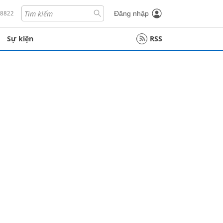
18822
Đăng nhập
Sự kiện
RSS