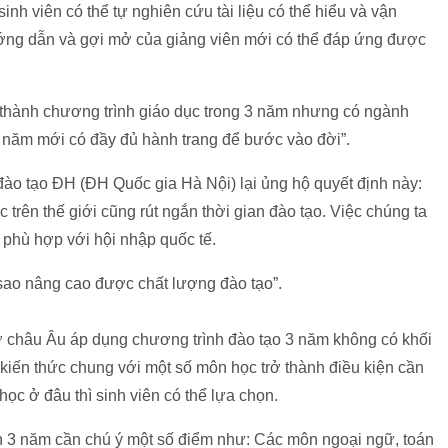
h viên có thể tự nghiên cứu tài liệu có thể hiểu và vận
g dẫn và gợi mở của giảng viên mới có thể đáp ứng được
n thành chương trình giáo dục trong 3 năm nhưng có ngành
 5 năm mới có đầy đủ hành trang để bước vào đời”.
o tạo ĐH (ĐH Quốc gia Hà Nội) lại ủng hộ quyết định này:
 trên thế giới cũng rút ngắn thời gian đào tạo. Việc chúng ta
 phù hợp với hội nhập quốc tế.
 sao nâng cao được chất lượng đào tạo”.
ở châu Âu áp dụng chương trình đào tạo 3 năm không có khối
kiến thức chung với một số môn học trở thành điều kiện cần
 học ở đâu thì sinh viên có thể lựa chọn.
n 3 năm cần chú ý một số điểm như: Các môn ngoại ngữ, toán