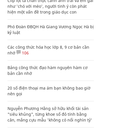
Clip lột tả chân thực cảnh anh trai và em gái
như 'chó với mèo', người tinh ý còn phát
hiện một vấn đề trong giáo dục con
Phó Đoàn ĐBQH Hà Giang Vương Ngọc Hà bị
kỷ luật
Các công thức hóa học lớp 8, 9 cơ bản cần
nhớ
106
Bảng công thức đạo hàm nguyên hàm cơ
bản cần nhớ
20 số điện thoại ma ám bạn không bao giờ
nên gọi
Nguyễn Phương Hằng sở hữu khối tài sản
"siêu khủng", từng khoe sổ đỏ tính bằng
cân, mắng cựu mẫu 'không có nổi nghìn tỷ'