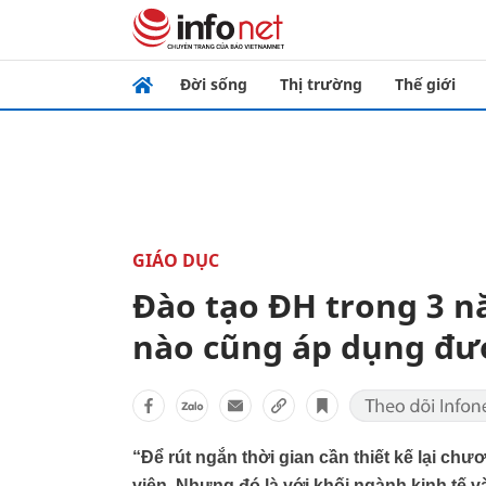
Đời sống
Thị trường
Thế giới
GIÁO DỤC
Đào tạo ĐH trong 3 
nào cũng áp dụng đư
“Để rút ngắn thời gian cần thiết kế lại ch
viên. Nhưng đó là với khối ngành kinh tế 