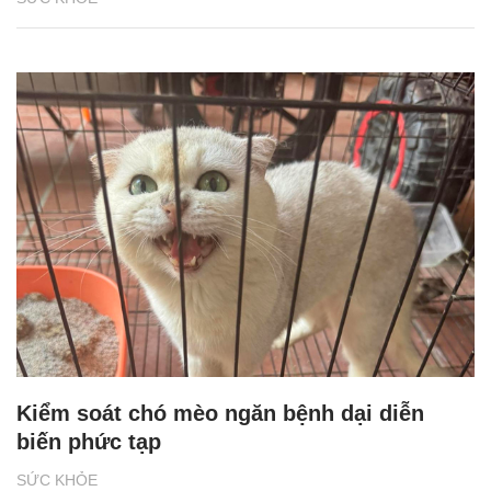
Kiểm soát chó mèo ngăn bệnh dại diễn
biến phức tạp
SỨC KHỎE