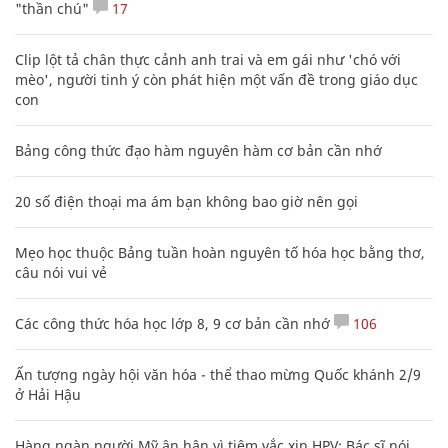
"thần chú"
17
Clip lột tả chân thực cảnh anh trai và em gái như 'chó với
mèo', người tinh ý còn phát hiện một vấn đề trong giáo dục
con
Bảng công thức đạo hàm nguyên hàm cơ bản cần nhớ
20 số điện thoại ma ám bạn không bao giờ nên gọi
Mẹo học thuộc Bảng tuần hoàn nguyên tố hóa học bằng thơ,
câu nói vui vẻ
Các công thức hóa học lớp 8, 9 cơ bản cần nhớ
106
Ấn tượng ngày hội văn hóa - thể thao mừng Quốc khánh 2/9
ở Hải Hậu
Hàng ngàn người Mỹ ân hận vì tiêm vắc xin HPV: Bác sĩ nói