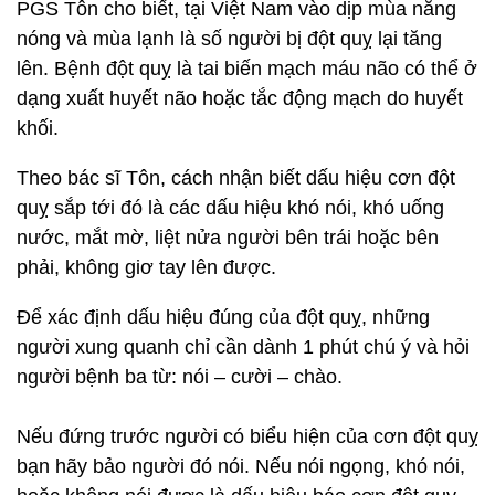
PGS Tôn cho biết, tại Việt Nam vào dịp mùa nắng
nóng và mùa lạnh là số người bị đột quỵ lại tăng
lên. Bệnh đột quỵ là tai biến mạch máu não có thể ở
dạng xuất huyết não hoặc tắc động mạch do huyết
khối.
Theo bác sĩ Tôn, cách nhận biết dấu hiệu cơn đột
quỵ sắp tới đó là các dấu hiệu khó nói, khó uống
nước, mắt mờ, liệt nửa người bên trái hoặc bên
phải, không giơ tay lên được.
Để xác định dấu hiệu đúng của đột quỵ, những
người xung quanh chỉ cần dành 1 phút chú ý và hỏi
người bệnh ba từ: nói – cười – chào.
Nếu đứng trước người có biểu hiện của cơn đột quỵ
bạn hãy bảo người đó nói. Nếu nói ngọng, khó nói,