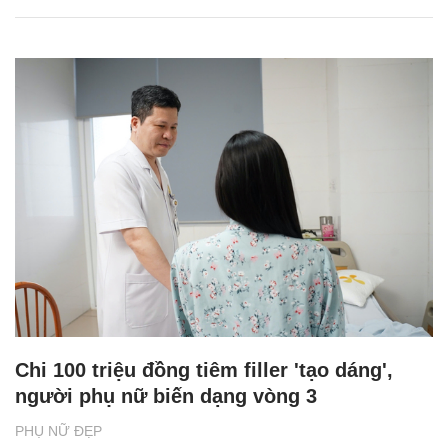
Chi 100 triệu đồng tiêm filler 'tạo dáng',
người phụ nữ biến dạng vòng 3
PHỤ NỮ ĐẸP