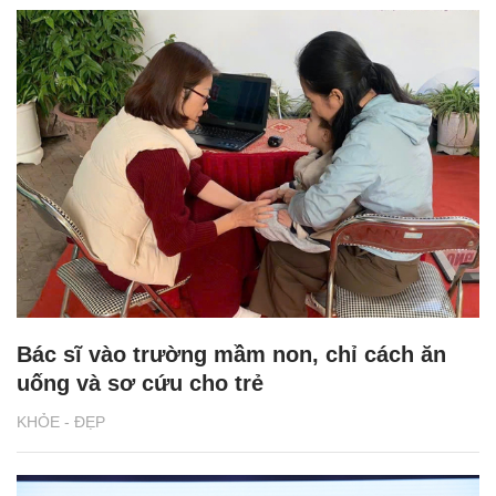
Bác sĩ vào trường mầm non, chỉ cách ăn
uống và sơ cứu cho trẻ
KHỎE - ĐẸP