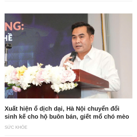
Xuất hiện ổ dịch dại, Hà Nội chuyển đổi
sinh kế cho hộ buôn bán, giết mổ chó mèo
SỨC KHỎE