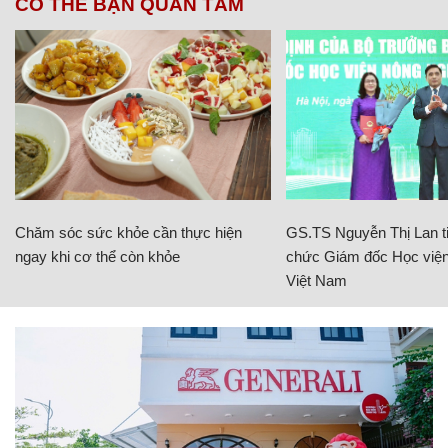
CÓ THỂ BẠN QUAN TÂM
Chăm sóc sức khỏe cần thực hiện
GS.TS Nguyễn Thị Lan ti
ngay khi cơ thể còn khỏe
chức Giám đốc Học viện
Việt Nam