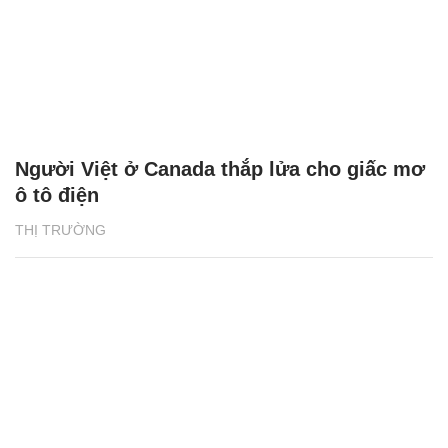
Người Việt ở Canada thắp lửa cho giấc mơ
ô tô điện
THỊ TRƯỜNG