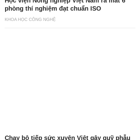
Học viện Nông nghiệp Việt Nam ra mắt 6
phòng thí nghiệm đạt chuẩn ISO
KHOA HỌC CÔNG NGHỆ
Chạy bộ tiếp sức xuyên Việt gây quỹ phẫu