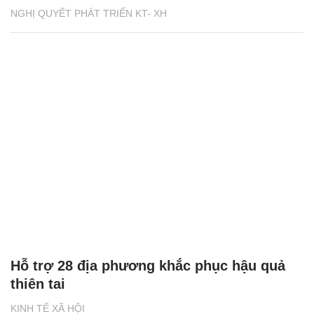
NGHỊ QUYẾT PHÁT TRIỂN KT- XH
Hỗ trợ 28 địa phương khắc phục hậu quả
thiên tai
KINH TẾ XÃ HỘI