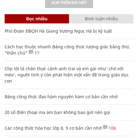
XEM THÊM BÀI VIẾT
Đọc nhiều
Bình luận nhiều
Phó Đoàn ĐBQH Hà Giang Vương Ngọc Hà bị kỷ luật
Cách học thuộc nhanh Bảng công thức lượng giác bằng thơ,
"thần chú"
17
Clip lột tả chân thực cảnh anh trai và em gái như 'chó với
mèo', người tinh ý còn phát hiện một vấn đề trong giáo dục
con
Bảng công thức đạo hàm nguyên hàm cơ bản cần nhớ
20 số điện thoại ma ám bạn không bao giờ nên gọi
Các công thức hóa học lớp 8, 9 cơ bản cần nhớ
106