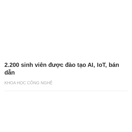
2.200 sinh viên được đào tạo AI, IoT, bán
dẫn
KHOA HỌC CÔNG NGHỆ