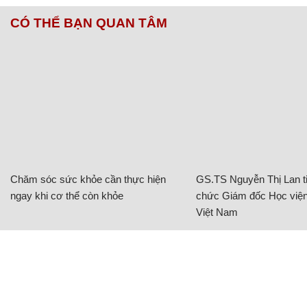
CÓ THỂ BẠN QUAN TÂM
Chăm sóc sức khỏe cần thực hiện
GS.TS Nguyễn Thị Lan ti
ngay khi cơ thể còn khỏe
chức Giám đốc Học viện
Việt Nam