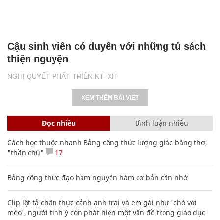
Cậu sinh viên có duyên với những tủ sách
thiện nguyện
NGHỊ QUYẾT PHÁT TRIỂN KT- XH
XEM THÊM BÀI VIẾT
Đọc nhiều
Bình luận nhiều
Cách học thuộc nhanh Bảng công thức lượng giác bằng thơ,
"thần chú"
17
Bảng công thức đạo hàm nguyên hàm cơ bản cần nhớ
Clip lột tả chân thực cảnh anh trai và em gái như 'chó với
mèo', người tinh ý còn phát hiện một vấn đề trong giáo dục