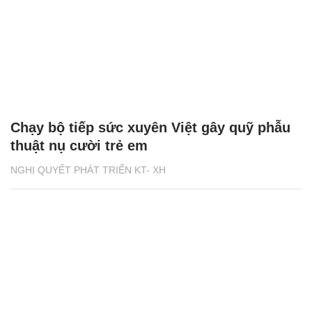
Chạy bộ tiếp sức xuyên Việt gây quỹ phẫu
thuật nụ cười trẻ em
NGHỊ QUYẾT PHÁT TRIỂN KT- XH