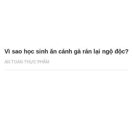
Vì sao học sinh ăn cánh gà rán lại ngộ độc?
AN TOÀN THỰC PHẨM