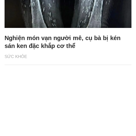
Nghiện món vạn người mê, cụ bà bị kén
sán ken đặc khắp cơ thể
SỨC KHỎE