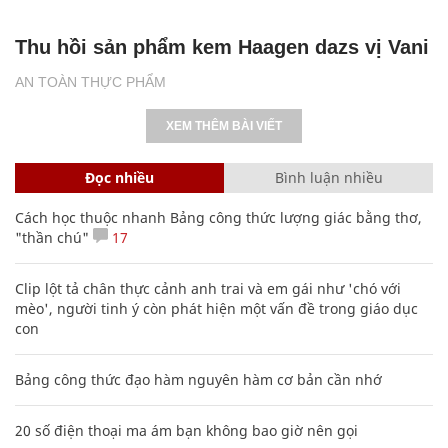
Thu hồi sản phẩm kem Haagen dazs vị Vani
AN TOÀN THỰC PHẨM
XEM THÊM BÀI VIẾT
Đọc nhiều
Bình luận nhiều
Cách học thuộc nhanh Bảng công thức lượng giác bằng thơ,
"thần chú"
17
Clip lột tả chân thực cảnh anh trai và em gái như 'chó với
mèo', người tinh ý còn phát hiện một vấn đề trong giáo dục
con
Bảng công thức đạo hàm nguyên hàm cơ bản cần nhớ
20 số điện thoại ma ám bạn không bao giờ nên gọi