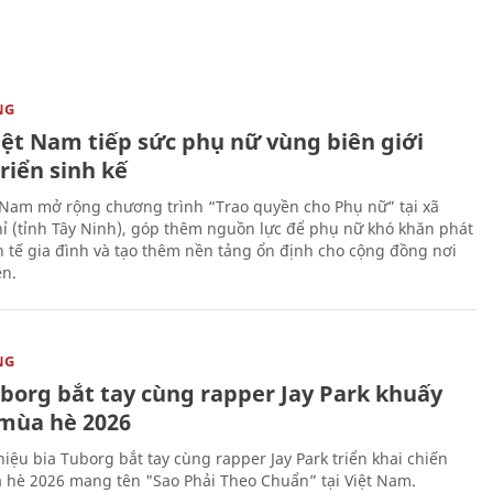
NG
iệt Nam tiếp sức phụ nữ vùng biên giới
riển sinh kế
 Nam mở rộng chương trình “Trao quyền cho Phụ nữ” tại xã
ỉ (tỉnh Tây Ninh), góp thêm nguồn lực để phụ nữ khó khăn phát
nh tế gia đình và tạo thêm nền tảng ổn định cho cộng đồng nơi
ên.
NG
uborg bắt tay cùng rapper Jay Park khuấy
mùa hè 2026
iệu bia Tuborg bắt tay cùng rapper Jay Park triển khai chiến
 hè 2026 mang tên "Sao Phải Theo Chuẩn” tại Việt Nam.