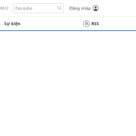
18822
Đăng nhập
Sự kiện
RSS