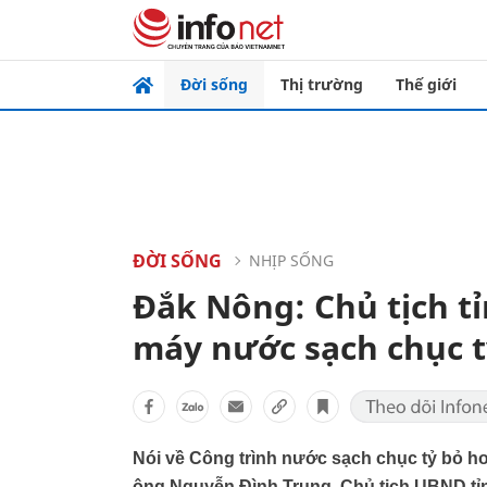
Đời sống
Thị trường
Thế giới
ĐỜI SỐNG
NHỊP SỐNG
Đắk Nông: Chủ tịch tỉ
máy nước sạch chục 
Nói về Công trình nước sạch chục tỷ bỏ ho
ông Nguyễn Đình Trung, Chủ tịch UBND tỉn