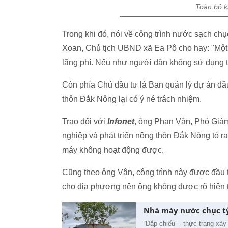
Toàn bộ kh
Trong khi đó, nói về công trình nước sạch c
Xoan, Chủ tịch UBND xã Ea Pô cho hay: "Một
lãng phí. Nếu như người dân không sử dụng th
Còn phía Chủ đầu tư là Ban quản lý dự án đầu
thôn Đắk Nông lại có ý né trách nhiệm.
Trao đổi với
Infonet
, ông Phan Vận, Phó Giám
nghiệp và phát triển nông thôn Đắk Nông tỏ r
máy không hoạt động được.
Cũng theo ông Vận, công trình này được đầu t
cho địa phương nên ông không được rõ hiện 
Nhà máy nước chục tỷ
“Đắp chiếu” - thực trạng xả