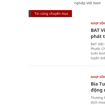
nghiệp Việt Nam
Tin cùng chuyên mục
NHỊP SỐ
BAT V
phát t
BAT Việt
Phước Ch
triển ki
tuyến bi
NHỊP SỐ
Bia T
động 
Thương h
dịch mùa