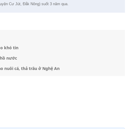
uyện Cư Jút, Đắk Nông) suốt 3 năm qua.
o khó tin
g hồ nước
o nuôi cá, thả trâu ở Nghệ An