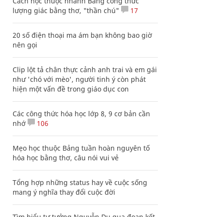
Cách học thuộc nhanh Bảng công thức
lượng giác bằng thơ, "thần chú"
17
20 số điện thoại ma ám bạn không bao giờ
nên gọi
Clip lột tả chân thực cảnh anh trai và em gái
như 'chó với mèo', người tinh ý còn phát
hiện một vấn đề trong giáo dục con
Các công thức hóa học lớp 8, 9 cơ bản cần
nhớ
106
Mẹo học thuộc Bảng tuần hoàn nguyên tố
hóa học bằng thơ, câu nói vui vẻ
Tổng hợp những status hay về cuộc sống
mang ý nghĩa thay đổi cuộc đời
Tìm hiểu tư tưởng Nguyễn Du qua đoạn kết