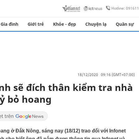
Hotline: 09161
Gia đình
Giới trẻ
Khỏe - đẹp
Chuyện lạ
Quân sự
18/12/2020 09:16 (GMT+07:00)
nh sẽ đích thân kiểm tra nhà
tỷ bỏ hoang
ang ở Đắk Nông, sáng nay (18/12) trao đổi với Infonet
h cho biết ông đã nắm được thông tin qua Infonet và