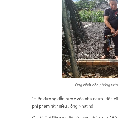
Ông Nhất dẫn phóng viên 
“Hiện đường dẫn nước vào nhà người dân cũn
phí phạm rất nhiều”, ông Nhất nói.
Chị Vi Thị Phương thì bức xúc phản ánh: "B