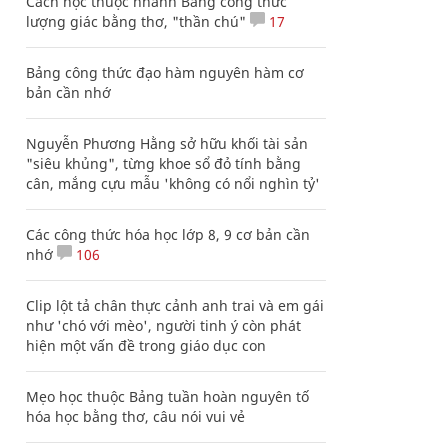
Cách học thuộc nhanh Bảng công thức
lượng giác bằng thơ, "thần chú"
17
Bảng công thức đạo hàm nguyên hàm cơ
bản cần nhớ
Nguyễn Phương Hằng sở hữu khối tài sản
"siêu khủng", từng khoe sổ đỏ tính bằng
cân, mắng cựu mẫu 'không có nổi nghìn tỷ'
Các công thức hóa học lớp 8, 9 cơ bản cần
nhớ
106
Clip lột tả chân thực cảnh anh trai và em gái
như 'chó với mèo', người tinh ý còn phát
hiện một vấn đề trong giáo dục con
Mẹo học thuộc Bảng tuần hoàn nguyên tố
hóa học bằng thơ, câu nói vui vẻ