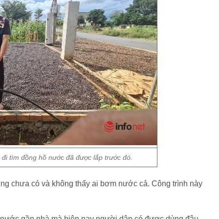
đi tìm đồng hồ nước đã được lắp trước đó.
g chưa có và không thấy ai bơm nước cả. Công trình này
ể nước gần nhà mà hiện nay người dân có được dùng đâu.