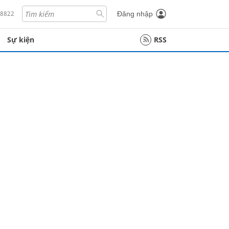
18822
Đăng nhập
Sự kiện
RSS