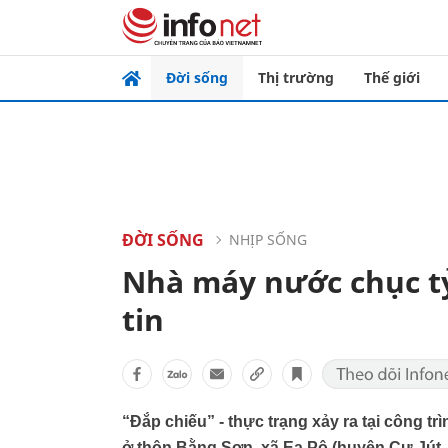
Đời sống
Thị trường
Thế giới
ĐỜI SỐNG
NHỊP SỐNG
Nhà máy nước chục tỷ
tin
“Đắp chiếu” - thực trạng xảy ra tại công 
ở thôn Bằng Sơn, xã Ea Pô (huyện Cư Jút,