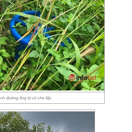
nh đường ống bị cỏ che lấp