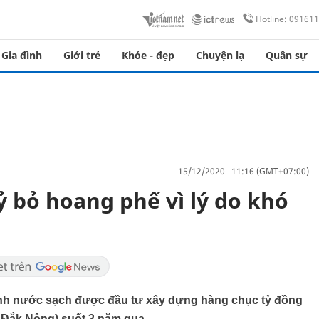
Hotline: 09161
Gia đình
Giới trẻ
Khỏe - đẹp
Chuyện lạ
Quân sự
15/12/2020 11:16 (GMT+07:00)
 bỏ hoang phế vì lý do khó
trình nước sạch được đầu tư xây dựng hàng chục tỷ đồng
 Đắk Nông) suốt 3 năm qua.