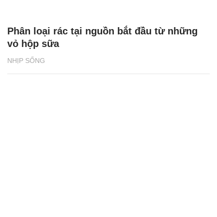
Phân loại rác tại nguồn bắt đầu từ những
vỏ hộp sữa
NHỊP SỐNG