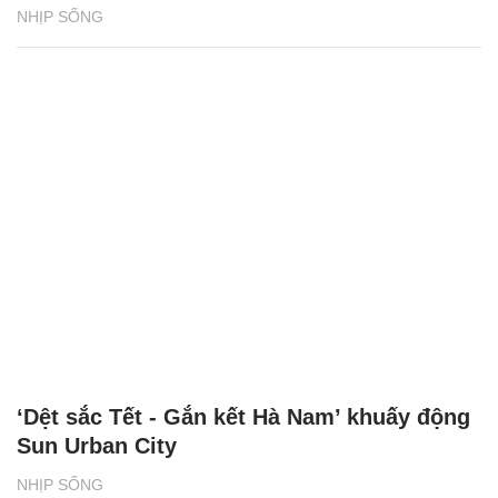
NHỊP SỐNG
‘Dệt sắc Tết - Gắn kết Hà Nam’ khuấy động
Sun Urban City
NHỊP SỐNG