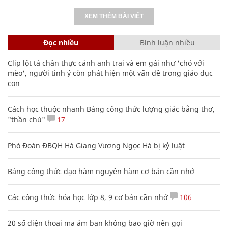
XEM THÊM BÀI VIẾT
Đọc nhiều
Bình luận nhiều
Clip lột tả chân thực cảnh anh trai và em gái như 'chó với
mèo', người tinh ý còn phát hiện một vấn đề trong giáo dục
con
Cách học thuộc nhanh Bảng công thức lượng giác bằng thơ,
"thần chú"
17
Phó Đoàn ĐBQH Hà Giang Vương Ngọc Hà bị kỷ luật
Bảng công thức đạo hàm nguyên hàm cơ bản cần nhớ
Các công thức hóa học lớp 8, 9 cơ bản cần nhớ
106
20 số điện thoại ma ám bạn không bao giờ nên gọi