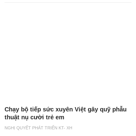
Chạy bộ tiếp sức xuyên Việt gây quỹ phẫu
thuật nụ cười trẻ em
NGHỊ QUYẾT PHÁT TRIỂN KT- XH