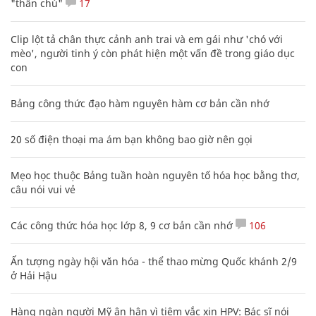
"thần chú"
17
Clip lột tả chân thực cảnh anh trai và em gái như 'chó với
mèo', người tinh ý còn phát hiện một vấn đề trong giáo dục
con
Bảng công thức đạo hàm nguyên hàm cơ bản cần nhớ
20 số điện thoại ma ám bạn không bao giờ nên gọi
Mẹo học thuộc Bảng tuần hoàn nguyên tố hóa học bằng thơ,
câu nói vui vẻ
Các công thức hóa học lớp 8, 9 cơ bản cần nhớ
106
Ấn tượng ngày hội văn hóa - thể thao mừng Quốc khánh 2/9
ở Hải Hậu
Hàng ngàn người Mỹ ân hận vì tiêm vắc xin HPV: Bác sĩ nói