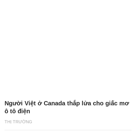
Người Việt ở Canada thắp lửa cho giấc mơ
ô tô điện
THỊ TRƯỜNG