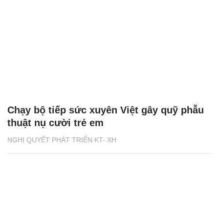
Chạy bộ tiếp sức xuyên Việt gây quỹ phẫu
thuật nụ cười trẻ em
NGHỊ QUYẾT PHÁT TRIỂN KT- XH