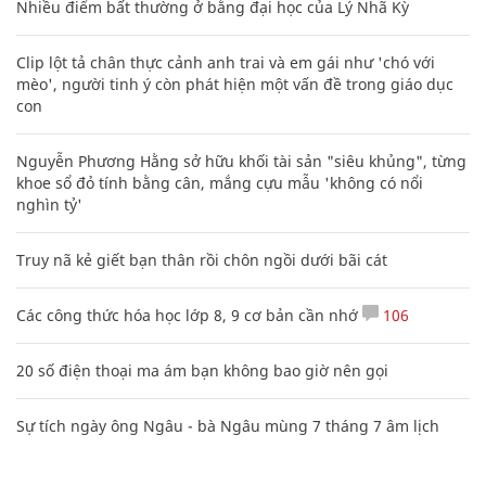
Nhiều điểm bất thường ở bằng đại học của Lý Nhã Kỳ
Clip lột tả chân thực cảnh anh trai và em gái như 'chó với
mèo', người tinh ý còn phát hiện một vấn đề trong giáo dục
con
Nguyễn Phương Hằng sở hữu khối tài sản "siêu khủng", từng
khoe sổ đỏ tính bằng cân, mắng cựu mẫu 'không có nổi
nghìn tỷ'
Truy nã kẻ giết bạn thân rồi chôn ngồi dưới bãi cát
Các công thức hóa học lớp 8, 9 cơ bản cần nhớ
106
20 số điện thoại ma ám bạn không bao giờ nên gọi
Sự tích ngày ông Ngâu - bà Ngâu mùng 7 tháng 7 âm lịch