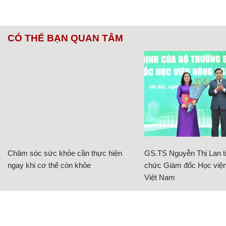
CÓ THỂ BẠN QUAN TÂM
Chăm sóc sức khỏe cần thực hiện
GS.TS Nguyễn Thị Lan ti
ngay khi cơ thể còn khỏe
chức Giám đốc Học viện
Việt Nam