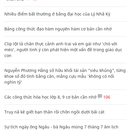
Nhiều điểm bất thường ở bằng đại học của Lý Nhã Kỳ
Bảng công thức đạo hàm nguyên hàm cơ bản cần nhớ
Clip lột tả chân thực cảnh anh trai và em gái như 'chó với
mèo', người tinh ý còn phát hiện một vấn đề trong giáo dục
con
Nguyễn Phương Hằng sở hữu khối tài sản "siêu khủng", từng
khoe sổ đỏ tính bằng cân, mắng cựu mẫu 'không có nổi
nghìn tỷ'
Các công thức hóa học lớp 8, 9 cơ bản cần nhớ
106
Truy nã kẻ giết bạn thân rồi chôn ngồi dưới bãi cát
Sự tích ngày ông Ngâu - bà Ngâu mùng 7 tháng 7 âm lịch