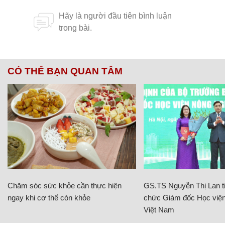
CÓ THỂ BẠN QUAN TÂM
Chăm sóc sức khỏe cần thực hiện
GS.TS Nguyễn Thị Lan ti
ngay khi cơ thể còn khỏe
chức Giám đốc Học viện
Việt Nam