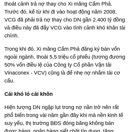
thoát cảnh trả nợ thay cho Xi măng Cẩm Phả.
Trước đó, kể từ khi đi vào hoạt động năm 2008,
VCG đã phải trả nợ thay cho DN gần 2.400 tỷ đồng
và điều này đã đẩy VCG vào tình cảnh khó khăn tài
chính.
Trong khi đó, Xi măng Cẩm Phả đăng ký bán vốn
ngoài ngành, thoái 5,5 triệu cổ phiếu (tương đương
50% vốn điều lệ của Công ty Cổ phần Vận tải
Vinaconex - VCV) cũng là để nhẹ nợ nhằm tài cơ
cấu.
Cái khó ló cái khôn
Hiện tượng DN ngập lụt trong nợ nần trở nên rất
phổ biến trong vài năm gần đây khi mà nền kinh tế
suy yếu, thị trường BĐS đóng băng không bán
được hàng, ngân hàng siết chặt tín dụng, tăng