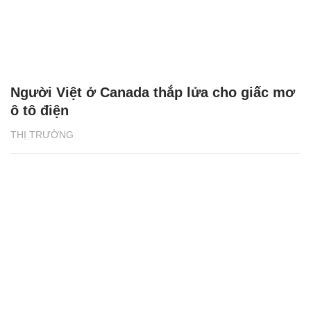
Người Việt ở Canada thắp lửa cho giấc mơ
ô tô điện
THỊ TRƯỜNG