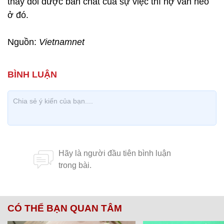
thay đổi được bản chất của sự việc thì nợ vẫn neo
ở đó.
Nguồn:
Vietnamnet
CÓ THỂ BẠN QUAN TÂM