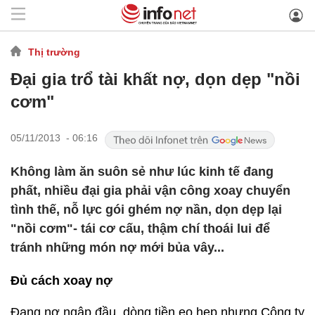
Thị trường
Đại gia trổ tài khất nợ, dọn dẹp "nồi
cơm"
05/11/2013 - 06:16
Không làm ăn suôn sẻ như lúc kinh tế đang
phất, nhiều đại gia phải vận công xoay chuyển
tình thế, nỗ lực gói ghém nợ nần, dọn dẹp lại
"nồi cơm"- tái cơ cấu, thậm chí thoái lui để
tránh những món nợ mới bủa vây...
Đủ cách xoay nợ
Đang nợ ngập đầu, dòng tiền eo hẹp nhưng Công ty