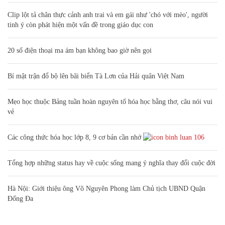
Clip lột tả chân thực cảnh anh trai và em gái như 'chó với mèo', người
tinh ý còn phát hiện một vấn đề trong giáo dục con
20 số điện thoại ma ám bạn không bao giờ nên gọi
Bí mật trận đổ bộ lên bãi biển Tà Lơn của Hải quân Việt Nam
Mẹo học thuộc Bảng tuần hoàn nguyên tố hóa học bằng thơ, câu nói vui
vẻ
Các công thức hóa học lớp 8, 9 cơ bản cần nhớ
106
Tổng hợp những status hay về cuộc sống mang ý nghĩa thay đổi cuộc đời
Hà Nội: Giới thiệu ông Võ Nguyên Phong làm Chủ tịch UBND Quận
Đống Đa