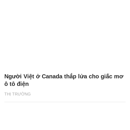
Người Việt ở Canada thắp lửa cho giấc mơ
ô tô điện
THỊ TRƯỜNG