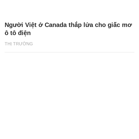
Người Việt ở Canada thắp lửa cho giấc mơ
ô tô điện
THỊ TRƯỜNG