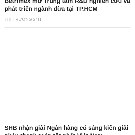
Betrimex mở Trung tâm R&D nghiên cứu và
phát triển ngành dừa tại TP.HCM
THỊ TRƯỜNG 24H
SHB nhận giải Ngân hàng có sáng kiến giải