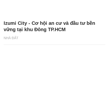
Izumi City - Cơ hội an cư và đầu tư bền
vững tại khu Đông TP.HCM
NHÀ ĐẤT