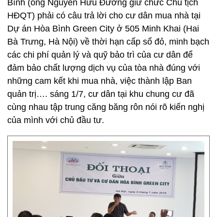
Bình (ông Nguyễn Hữu Đường giữ chức Chủ tịch
HĐQT) phải có câu trả lời cho cư dân mua nhà tại
Dự án Hòa Bình Green City ở 505 Minh Khai (Hai
Bà Trưng, Hà Nội) về thời hạn cấp sổ đỏ, minh bạch
các chi phí quản lý và quỹ bảo trì của cư dân để
đảm bảo chất lượng dịch vụ của tòa nhà đúng với
những cam kết khi mua nhà, việc thành lập Ban
quản trị…. sáng 1/7, cư dân tại khu chung cư đã
cùng nhau tập trung căng băng rôn nói rõ kiến nghị
của mình với chủ đầu tư.