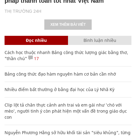
pháp thanh toán tốt nhất Việt Nam
THỊ TRƯỜNG 24H
XEM THÊM BÀI VIẾT
Đọc nhiều
Bình luận nhiều
Cách học thuộc nhanh Bảng công thức lượng giác bằng thơ,
"thần chú"
17
Bảng công thức đạo hàm nguyên hàm cơ bản cần nhớ
Nhiều điểm bất thường ở bằng đại học của Lý Nhã Kỳ
Clip lột tả chân thực cảnh anh trai và em gái như 'chó với
mèo', người tinh ý còn phát hiện một vấn đề trong giáo dục
con
Nguyễn Phương Hằng sở hữu khối tài sản "siêu khủng", từng