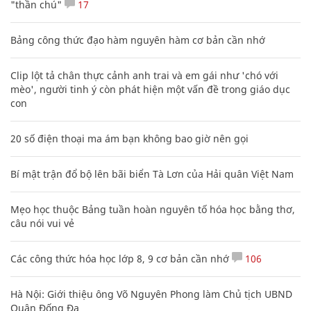
"thần chú"
17
Bảng công thức đạo hàm nguyên hàm cơ bản cần nhớ
Clip lột tả chân thực cảnh anh trai và em gái như 'chó với
mèo', người tinh ý còn phát hiện một vấn đề trong giáo dục
con
20 số điện thoại ma ám bạn không bao giờ nên gọi
Bí mật trận đổ bộ lên bãi biển Tà Lơn của Hải quân Việt Nam
Mẹo học thuộc Bảng tuần hoàn nguyên tố hóa học bằng thơ,
câu nói vui vẻ
Các công thức hóa học lớp 8, 9 cơ bản cần nhớ
106
Hà Nội: Giới thiệu ông Võ Nguyên Phong làm Chủ tịch UBND
Quận Đống Đa