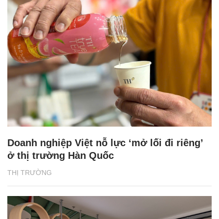
Doanh nghiệp Việt nỗ lực ‘mở lối đi riêng’
ở thị trường Hàn Quốc
THỊ TRƯỜNG