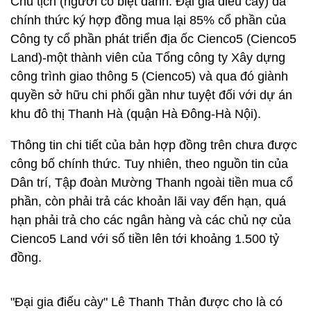
Chủ tịch (người có biệt danh: Đại gia điếu cày) đã
chính thức ký hợp đồng mua lại 85% cổ phần của
Công ty cổ phần phát triển địa ốc Cienco5 (Cienco5
Land)-một thành viên của Tổng công ty Xây dựng
công trình giao thông 5 (Cienco5) và qua đó giành
quyền sở hữu chi phối gần như tuyệt đối với dự án
khu đô thị Thanh Hà (quận Hà Đông-Hà Nội).
Thông tin chi tiết của bản hợp đồng trên chưa được
công bố chính thức. Tuy nhiên, theo nguồn tin của
Dân trí, Tập đoàn Mường Thanh ngoài tiền mua cổ
phần, còn phải trả các khoản lãi vay đến hạn, quá
hạn phải trả cho các ngân hàng và các chủ nợ của
Cienco5 Land với số tiền lên tới khoảng 1.500 tỷ
đồng.
"Đại gia điếu cày" Lê Thanh Thản được cho là có