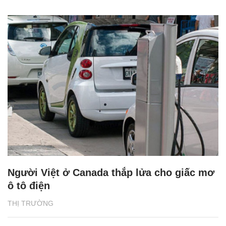
Người Việt ở Canada thắp lửa cho giấc mơ
ô tô điện
THỊ TRƯỜNG