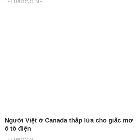
THỊ TRƯỜNG 24H
Người Việt ở Canada thắp lửa cho giấc mơ
ô tô điện
THỊ TRƯỜNG