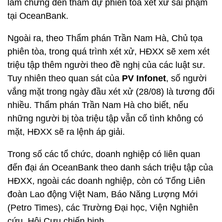
làm chứng đến tham dự phiên tòa xét xử sai phạm
tại OceanBank.
Ngoài ra, theo Thẩm phán Trần Nam Hà, Chủ tọa
phiên tòa, trong quá trình xét xử, HĐXX sẽ xem xét
triệu tập thêm người theo đề nghị của các luật sư.
Tuy nhiên theo quan sát của
PV
Infonet
, số người
vắng mặt trong ngày đầu xét xử (28/08) là tương đối
nhiều. Thẩm phán Trần Nam Hà cho biết, nếu
những người bị tòa triệu tập vẫn cố tình không có
mặt, HĐXX sẽ ra lệnh áp giải.
Trong số các tổ chức, doanh nghiệp có liên quan
đến đại án OceanBank theo danh sách triệu tập của
HĐXX, ngoài các doanh nghiệp, còn có Tổng Liên
đoàn Lao động Việt Nam, Báo Năng Lượng Mới
(Petro Times), các Trường Đại học, Viện Nghiên
cứu, Hội Cựu chiến binh,….