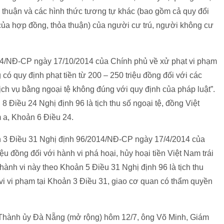
ỏa thuận và các hình thức tương tự khác (bao gồm cả quy đổi
ị của hợp đồng, thỏa thuận) của người cư trú, người không cư
14/NĐ-CP ngày 17/10/2014 của Chính phủ về xử phạt vi phạm
 có quy định phạt tiền từ 200 – 250 triệu đồng đối với các
ịch vụ bằng ngoại tệ không đúng với quy định của pháp luật”.
 Điều 24 Nghị định 96 là tịch thu số ngoại tệ, đồng Việt
m a, Khoản 6 Điều 24.
ản 3 Điều 31 Nghị định 96/2014/NĐ-CP ngày 17/4/2014 của
iệu đồng đối với hành vi phá hoại, hủy hoại tiền Việt Nam trái
 hành vi này theo Khoản 5 Điều 31 Nghị định 96 là tịch thu
 vi vi phạm tại Khoản 3 Điều 31, giao cơ quan có thẩm quyền
hị Thành ủy Đà Nẵng (mở rộng) hôm 12/7, ông Võ Minh, Giám