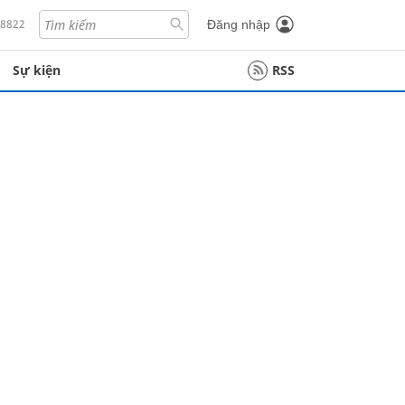
18822
Đăng nhập
Sự kiện
RSS