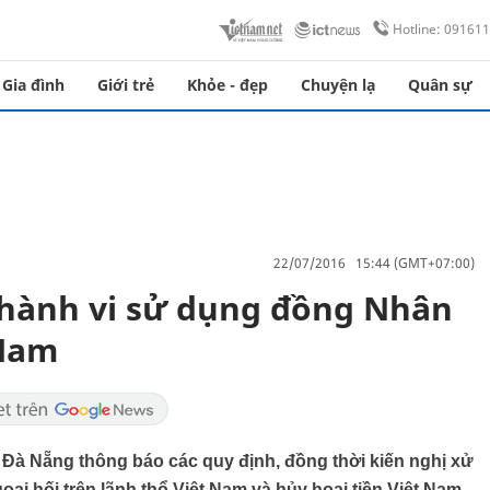
Hotline: 09161
Gia đình
Giới trẻ
Khỏe - đẹp
Chuyện lạ
Quân sự
22/07/2016 15:44 (GMT+07:00)
hành vi sử dụng đồng Nhân
 Nam
à Nẵng thông báo các quy định, đồng thời kiến nghị xử
oại hối trên lãnh thổ Việt Nam và hủy hoại tiền Việt Nam.