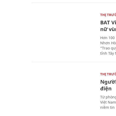
THỊ TRƯ
BAT V
nữ vù
Hơn 100 
Nhơn Hòa
“Trao qu
tỉnh Tây 
THỊ TRƯ
Người
điện
Từ phòng
Việt Nam 
niềm tin