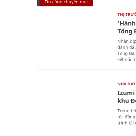
Tin cùng chuyên mục
THỊ TRƯ
‘Hành 
Tổng Đ
Nhân dịp
đánh dấu
Tổng Đại
kết nối t
NHÀ ĐẤT
Izumi 
khu Đ
Trong bố
tốc đồng
trình tái