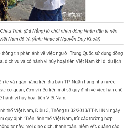
 Châu Trinh (Đà Nẵng) từ chối nhận đồng Nhân dân tệ nên
Việt Nam để trả (Ảnh: Nhạc sĩ Nguyễn Duy Khoái)
 thông tin phản ánh về việc người Trung Quốc sử dụng đồng
 dịch vụ và có hành vi hủy hoại tiền Việt Nam khi đi du lịch
ền tệ và ngân hàng trên địa bàn TP, Ngân hàng nhà nước
c cơ quan, đơn vị nêu trên một số quy định về việc hạn chế
ề hành vi hủy hoại tiền Việt Nam.
 lãnh thổ Việt Nam, Điều 3, Thông tư 32/2013/TT-NHNN ngày
quy định “Trên lãnh thổ Việt Nam, trừ các trường hợp
ông tư này, mọi giao dịch, thanh toán, niêm yết, quảng cáo,