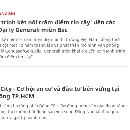
ỜNG 24H
trình kết nối trăm điểm tin cậy’ đến các
ại lý Generali miền Bắc
 kỷ niệm 15 năm hiện diện tại thị trường Việt Nam, đồng thời
 cột mốc 10 năm thành lập và phát triển mô hình Văn phòng
 lý GenCasa/GenBella, Generali triển khai chuyến xe “Hành trình
răm điểm tin cậy”.
City - Cơ hội an cư và đầu tư bền vững tại
ông TP.HCM
i cảnh hạ tầng phía Đông TP.HCM đang bước vào giai đoạn tăng
 bộ, thị trường bất động sản ven sông Đồng Nai bắt đầu quá
 định vị giá trị mạnh mẽ.