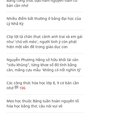
Bảng công thức đạo hàm nguyên hàm cơ
bản cần nhớ
Nhiều điểm bất thường ở bằng đại học của
Lý Nhã Kỳ
Clip lột tả chân thực cảnh anh trai và em gái
như 'chó với mèo', người tinh ý còn phát
hiện một vấn đề trong giáo dục con
Nguyễn Phương Hằng sở hữu khối tài sản
"siêu khủng", từng khoe sổ đỏ tính bằng
cân, mắng cựu mẫu 'không có nổi nghìn tỷ'
Các công thức hóa học lớp 8, 9 cơ bản cần
nhớ
106
Mẹo học thuộc Bảng tuần hoàn nguyên tố
hóa học bằng thơ, câu nói vui vẻ