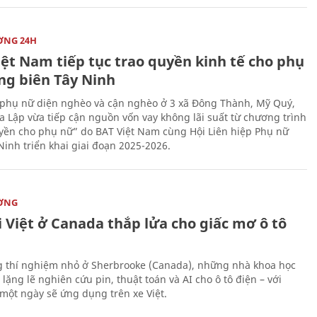
ỜNG 24H
iệt Nam tiếp tục trao quyền kinh tế cho phụ
ng biên Tây Ninh
phụ nữ diện nghèo và cận nghèo ở 3 xã Đông Thành, Mỹ Quý,
 Lập vừa tiếp cận nguồn vốn vay không lãi suất từ chương trình
yền cho phụ nữ” do BAT Việt Nam cùng Hội Liên hiệp Phụ nữ
Ninh triển khai giai đoạn 2025-2026.
ỜNG
 Việt ở Canada thắp lửa cho giấc mơ ô tô
 thí nghiệm nhỏ ở Sherbrooke (Canada), những nhà khoa học
lặng lẽ nghiên cứu pin, thuật toán và AI cho ô tô điện – với
 một ngày sẽ ứng dụng trên xe Việt.