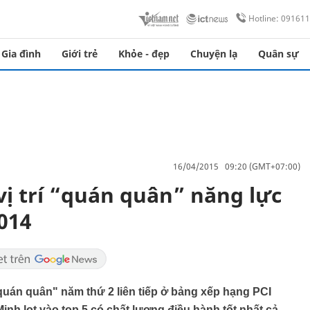
Hotline: 09161
Gia đình
Giới trẻ
Khỏe - đẹp
Chuyện lạ
Quân sự
16/04/2015 09:20 (GMT+07:00)
vị trí “quán quân” năng lực
014
"quán quân" năm thứ 2 liên tiếp ở bảng xếp hạng PCI
Minh lọt vào top 5 có chất lượng điều hành tốt nhất cả