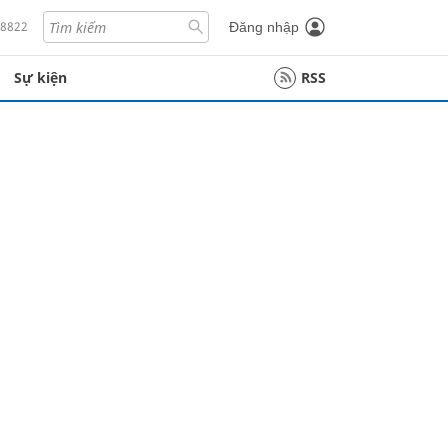
18822
Đăng nhập
Sự kiện
RSS