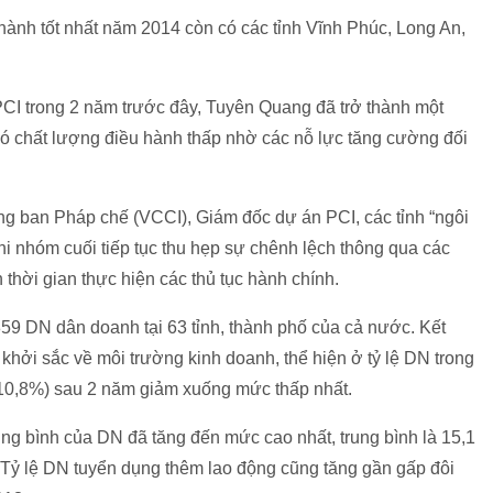
hành tốt nhất năm 2014 còn có các tỉnh Vĩnh Phúc, Long An,
I trong 2 năm trước đây, Tuyên Quang đã trở thành một
có chất lượng điều hành thấp nhờ các nỗ lực tăng cường đối
g ban Pháp chế (VCCI), Giám đốc dự án PCI, các tỉnh “ngôi
hi nhóm cuối tiếp tục thu hẹp sự chênh lệch thông qua các
 thời gian thực hiện các thủ tục hành chính.
859 DN dân doanh tại 63 tỉnh, thành phố của cả nước. Kết
khởi sắc về môi trường kinh doanh, thể hiện ở tỷ lệ DN trong
 (10,8%) sau 2 năm giảm xuống mức thấp nhất.
ung bình của DN đã tăng đến mức cao nhất, trung bình là 15,1
 Tỷ lệ DN tuyển dụng thêm lao động cũng tăng gần gấp đôi