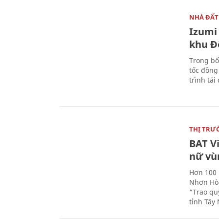
NHÀ ĐẤT
Izumi 
khu Đ
Trong bố
tốc đồng
trình tái
THỊ TRƯ
BAT V
nữ vù
Hơn 100 
Nhơn Hòa
“Trao qu
tỉnh Tây 