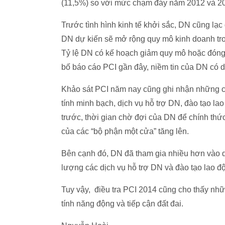
(11,5%) so với mức chạm đáy năm 2012 và 2
Trước tình hình kinh tế khởi sắc, DN cũng lạ
DN dự kiến sẽ mở rộng quy mô kinh doanh tr
Tỷ lệ DN có kế hoạch giảm quy mô hoặc đóng c
bố báo cáo PCI gần đây, niềm tin của DN có d
Khảo sát PCI năm nay cũng ghi nhận những cải 
tính minh bạch, dịch vụ hỗ trợ DN, đào tạo lao
trước, thời gian chờ đợi của DN để chính thứ
của các “bộ phận một cửa” tăng lên.
Bên cạnh đó, DN đã tham gia nhiều hơn vào q
lượng các dịch vụ hỗ trợ DN và đào tạo lao độ
Tuy vậy, điều tra PCI 2014 cũng cho thấy nhữn
tính năng động và tiếp cận đất đai.