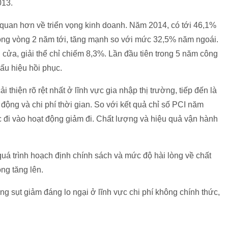
013.
c quan hơn về triển vọng kinh doanh. Năm 2014, có tới 46,1%
ong vòng 2 năm tới, tăng mạnh so với mức 32,5% năm ngoái.
ửa, giải thể chỉ chiếm 8,3%. Lần đầu tiên trong 5 năm công
ấu hiệu hồi phục.
thiện rõ rệt nhất ở lĩnh vực gia nhập thị trường, tiếp đến là
 động và chi phí thời gian. So với kết quả chỉ số PCI năm
c đi vào hoạt động giảm đi. Chất lượng và hiệu quả vận hành
uá trình hoạch định chính sách và mức độ hài lòng về chất
ng tăng lên.
g sụt giảm đáng lo ngại ở lĩnh vực chi phí không chính thức,