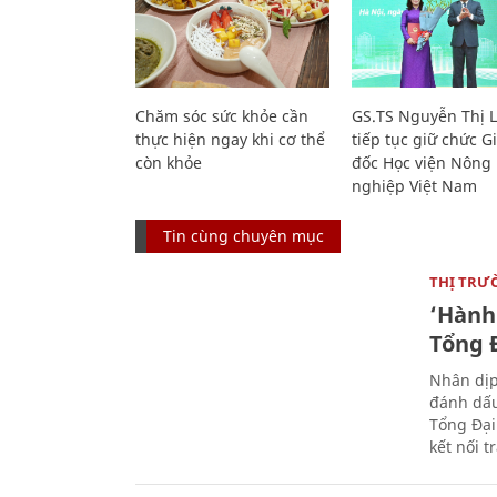
Chăm sóc sức khỏe cần
GS.TS Nguyễn Thị 
thực hiện ngay khi cơ thể
tiếp tục giữ chức 
còn khỏe
đốc Học viện Nông
nghiệp Việt Nam
Tin cùng chuyên mục
THỊ TRƯ
‘Hành 
Tổng Đ
Nhân dịp
đánh dấu
Tổng Đại
kết nối t