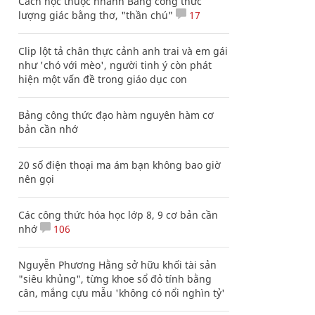
Cách học thuộc nhanh Bảng công thức
lượng giác bằng thơ, "thần chú"
17
Clip lột tả chân thực cảnh anh trai và em gái
như 'chó với mèo', người tinh ý còn phát
hiện một vấn đề trong giáo dục con
Bảng công thức đạo hàm nguyên hàm cơ
bản cần nhớ
20 số điện thoại ma ám bạn không bao giờ
nên gọi
Các công thức hóa học lớp 8, 9 cơ bản cần
nhớ
106
Nguyễn Phương Hằng sở hữu khối tài sản
"siêu khủng", từng khoe sổ đỏ tính bằng
cân, mắng cựu mẫu 'không có nổi nghìn tỷ'