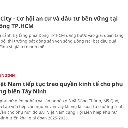
City - Cơ hội an cư và đầu tư bền vững tại
ông TP.HCM
i cảnh hạ tầng phía Đông TP.HCM đang bước vào giai đoạn tăng
 bộ, thị trường bất động sản ven sông Đồng Nai bắt đầu quá
 định vị giá trị mạnh mẽ.
ỜNG 24H
iệt Nam tiếp tục trao quyền kinh tế cho phụ
ng biên Tây Ninh
phụ nữ diện nghèo và cận nghèo ở 3 xã Đông Thành, Mỹ Quý,
 Lập vừa tiếp cận nguồn vốn vay không lãi suất từ chương trình
yền cho phụ nữ” do BAT Việt Nam cùng Hội Liên hiệp Phụ nữ
Ninh triển khai giai đoạn 2025-2026.